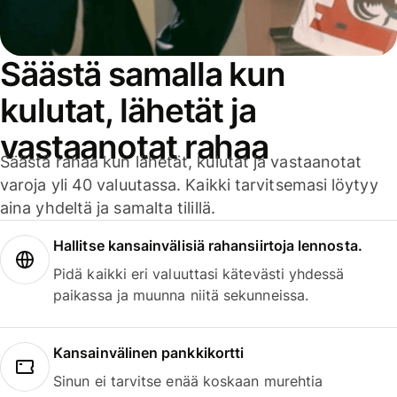
Säästä samalla kun
kulutat, lähetät ja
vastaanotat rahaa
Säästä rahaa kun lähetät, kulutat ja vastaanotat
varoja yli 40 valuutassa. Kaikki tarvitsemasi löytyy
aina yhdeltä ja samalta tilillä.
Hallitse kansainvälisiä rahansiirtoja lennosta.
Pidä kaikki eri valuuttasi kätevästi yhdessä
paikassa ja muunna niitä sekunneissa.
Kansainvälinen pankkikortti
Sinun ei tarvitse enää koskaan murehtia