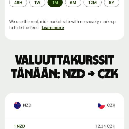
Time
48H
1W
1M
6M
12M
5Y
period
We use the real, mid-market rate with no sneaky mark-up
to hide the fees.
Learn more
Valuuttakurssit
tänään: NZD → CZK
NZD
CZK
1
NZD
12,34
CZK