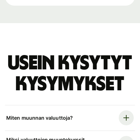
Usein kysytyt
kysymykset
Miten muunnan valuuttoja?
Miksi valuuttojen muuntokurssit