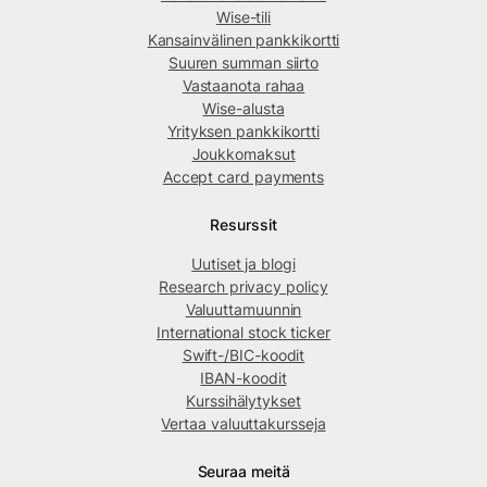
Wise-tili
Kansainvälinen pankkikortti
Suuren summan siirto
Vastaanota rahaa
Wise-alusta
Yrityksen pankkikortti
Joukkomaksut
Accept card payments
Resurssit
Uutiset ja blogi
Research privacy policy
Valuuttamuunnin
International stock ticker
Swift-/BIC-koodit
IBAN-koodit
Kurssihälytykset
Vertaa valuuttakursseja
Seuraa meitä