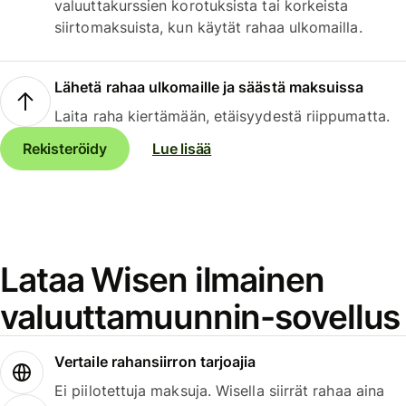
valuuttakurssien korotuksista tai korkeista
siirtomaksuista, kun käytät rahaa ulkomailla.
Lähetä rahaa ulkomaille ja säästä maksuissa
Laita raha kiertämään, etäisyydestä riippumatta.
Rekisteröidy
Lue lisää
Lataa Wisen ilmainen
valuuttamuunnin-sovellus
Vertaile rahansiirron tarjoajia
Ei piilotettuja maksuja. Wisella siirrät rahaa aina