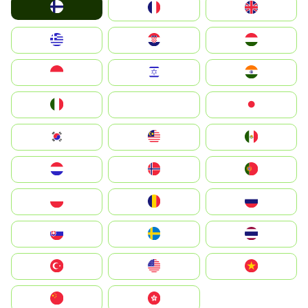
Suomi
France
United Kingdom
Greece
Hrvatska
Magyarország
Indonesia
Israel
India
Italia
JA
Japan
South Korea
Malay
Mexico
Nederland
Norge
Portugal
Polska
România
Россия
Slovensko
Ruoŧŧa
ไทย
Türkiye
United States
Vietnam
中国
中國香港特別行政區