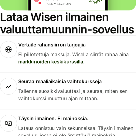
Lataa Wisen ilmainen
valuuttamuunnin-sovellus
Vertaile rahansiirron tarjoajia
Ei piilotettuja maksuja. Wisella siirrät rahaa aina
markkinoiden keskikurssilla
.
Seuraa reaaliaikaisia vaihtokursseja
Tallenna suosikkivaluuttasi ja seuraa, miten sen
vaihtokurssi muuttuu ajan mittaan.
Täysin ilmainen. Ei mainoksia.
Lataus onnistuu vain sekunneissa. Täysin ilmainen
sovellus, jossa ei ole ärsyttäviä mainoksia.