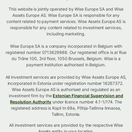
This website is jointly operated by Wise Europe SA and Wise
Assets Europe AS. Wise Europe SA is responsible for any
content related to payment services. Wise Assets Europe AS is
responsible for any content related to investment services,
including marketing.
Wise Europe SA is a company incorporated in Belgium with
registered number 0713629988. Our registered office is at Rue
du Trône 100, 3rd floor, 1050 Brussels, Belgium. Wise is a
payment institution authorised in Belgium.
All investment services are provided by Wise Assets Europe AS,
incorporated in Estonia under registration number 16267372.
Wise Assets Europe AS is authorised and regulated as an
investment firm by the
Estonian Financial Supervision and
Resolution Authority
under licence number 4.1-1/174. The
registered address is Kopli tn 68a, Põhja-Tallinna linnaosa,
Tallinn, Estonia.
All investment services are provided by the respective Wise
Assets
entity in your location
.