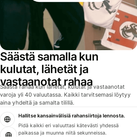
Säästä samalla kun
kulutat, lähetät ja
vastaanotat rahaa
Säästä rahaa kun lähetät, kulutat ja vastaanotat
varoja yli 40 valuutassa. Kaikki tarvitsemasi löytyy
aina yhdeltä ja samalta tilillä.
Hallitse kansainvälisiä rahansiirtoja lennosta.
Pidä kaikki eri valuuttasi kätevästi yhdessä
paikassa ja muunna niitä sekunneissa.