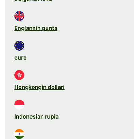
Englannin punta
euro
Hongkongin dollari
Indonesian rupia