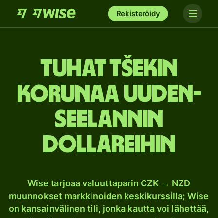
Rekisteröidy
tuhat Tšekin
korunaa Uuden-
Seelannin
dollareihin
Wise tarjoaa valuuttaparin CZK → NZD
muunnokset markkinoiden keskikurssilla; Wise
on kansainvälinen tili, jonka kautta voi lähettää,