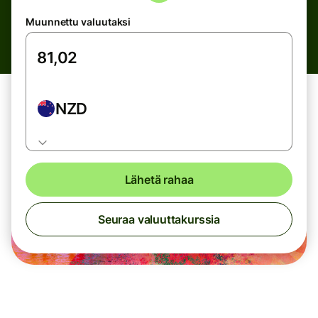
Muunnettu valuutaksi
NZD
Lähetä rahaa
Seuraa valuuttakurssia