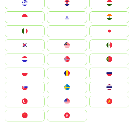
Greece
Hrvatska
Magyarország
Indonesia
Israel
India
Italia
JA
Japan
South Korea
Malay
Mexico
Nederland
Norge
Portugal
Polska
România
Россия
Slovensko
Ruoŧŧa
ไทย
Türkiye
United States
Vietnam
中国
中國香港特別行政區