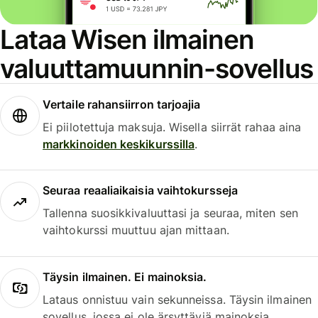
Lataa Wisen ilmainen
valuuttamuunnin-sovellus
Vertaile rahansiirron tarjoajia
Ei piilotettuja maksuja. Wisella siirrät rahaa aina
markkinoiden keskikurssilla
.
Seuraa reaaliaikaisia vaihtokursseja
Tallenna suosikkivaluuttasi ja seuraa, miten sen
vaihtokurssi muuttuu ajan mittaan.
Täysin ilmainen. Ei mainoksia.
Lataus onnistuu vain sekunneissa. Täysin ilmainen
sovellus, jossa ei ole ärsyttäviä mainoksia.