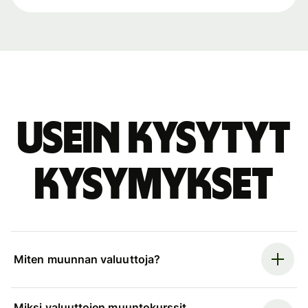
Usein kysytyt
kysymykset
Miten muunnan valuuttoja?
Miksi valuuttojen muuntokurssit