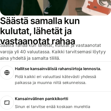
Säästä samalla kun
kulutat, lähetät ja
vastaanotat rahaa
Säästä rahaa kun lähetät, kulutat ja vastaanotat
varoja yli 40 valuutassa. Kaikki tarvitsemasi löytyy
aina yhdeltä ja samalta tilillä.
Hallitse kansainvälisiä rahansiirtoja lennosta.
Pidä kaikki eri valuuttasi kätevästi yhdessä
paikassa ja muunna niitä sekunneissa.
Kansainvälinen pankkikortti
Sinun ei tarvitse enää koskaan murehtia