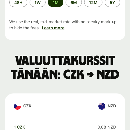
Time
48H
1W
1M
6M
12M
5Y
period
We use the real, mid-market rate with no sneaky mark-up
to hide the fees.
Learn more
Valuuttakurssit
tänään: CZK → NZD
CZK
NZD
1
CZK
0,08
NZD