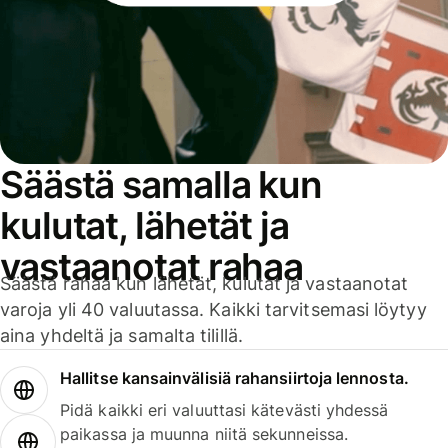
Säästä samalla kun
kulutat, lähetät ja
vastaanotat rahaa
Säästä rahaa kun lähetät, kulutat ja vastaanotat
varoja yli 40 valuutassa. Kaikki tarvitsemasi löytyy
aina yhdeltä ja samalta tilillä.
Hallitse kansainvälisiä rahansiirtoja lennosta.
Pidä kaikki eri valuuttasi kätevästi yhdessä
paikassa ja muunna niitä sekunneissa.