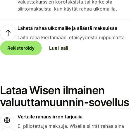
valuuttakurssien korotuksista tai korkeista
siirtomaksuista, kun käytät rahaa ulkomailla.
Lähetä rahaa ulkomaille ja säästä maksuissa
Laita raha kiertämään, etäisyydestä riippumatta.
Rekisteröidy
Lue lisää
Lataa Wisen ilmainen
valuuttamuunnin-sovellus
Vertaile rahansiirron tarjoajia
Ei piilotettuja maksuja. Wisella siirrät rahaa aina