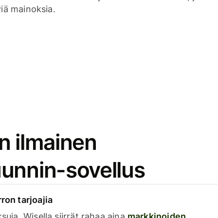
viä mainoksia.
n ilmainen
unnin-sovellus
rron tarjoajia
ksuja. Wisella siirrät rahaa aina
markkinoiden