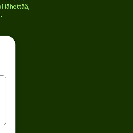
i lähettää,
.