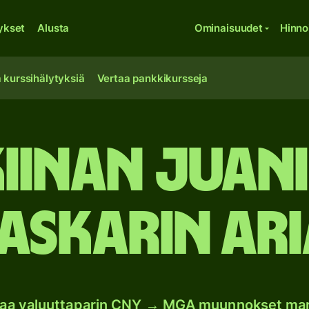
ykset
Alusta
Ominaisuudet
Hinno
 kurssihälytyksiä
Vertaa pankkikursseja
iinan juan
skarin ari
oaa valuuttaparin CNY → MGA muunnokset ma