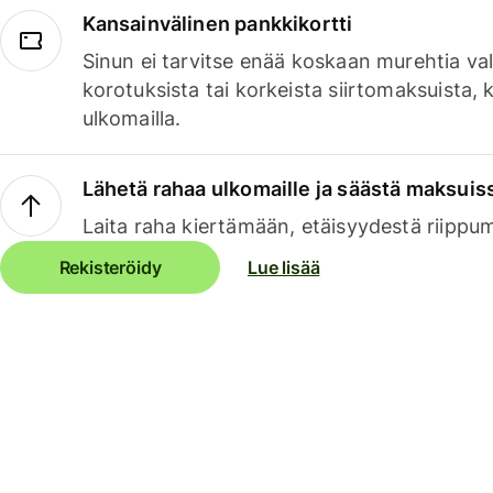
Kansainvälinen pankkikortti
Sinun ei tarvitse enää koskaan murehtia va
korotuksista tai korkeista siirtomaksuista,
ulkomailla.
Lähetä rahaa ulkomaille ja säästä maksuis
Laita raha kiertämään, etäisyydestä riippu
Rekisteröidy
Lue lisää