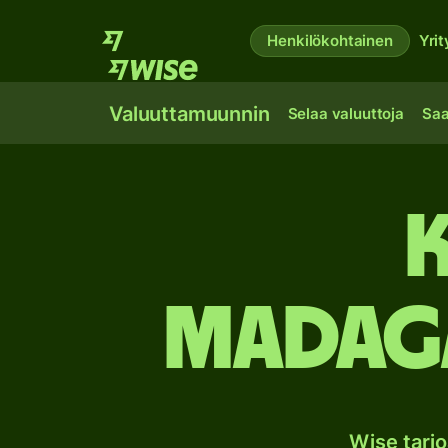
Henkilökohtainen
Yrit
Valuuttamuunnin
Selaa valuuttoja
Saa
K
Madaga
Wise tarj