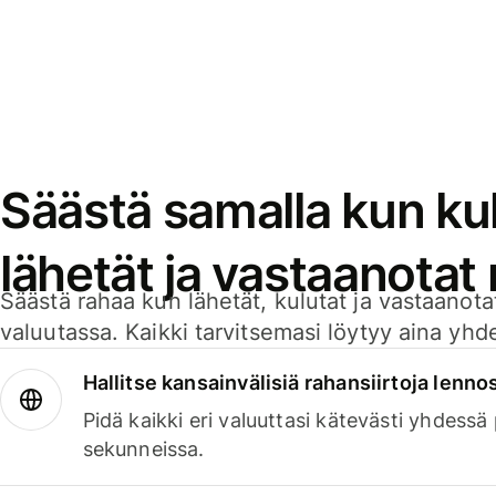
Säästä samalla kun kul
lähetät ja vastaanotat
Säästä rahaa kun lähetät, kulutat ja vastaanotat
valuutassa. Kaikki tarvitsemasi löytyy aina yhdelt
Hallitse kansainvälisiä rahansiirtoja lenno
Pidä kaikki eri valuuttasi kätevästi yhdessä
sekunneissa.