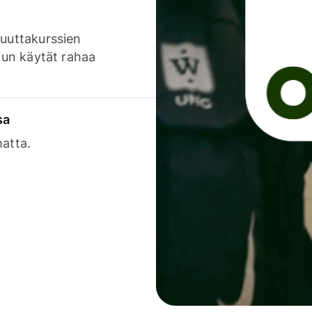
luuttakurssien
 kun käytät rahaa
sa
matta.