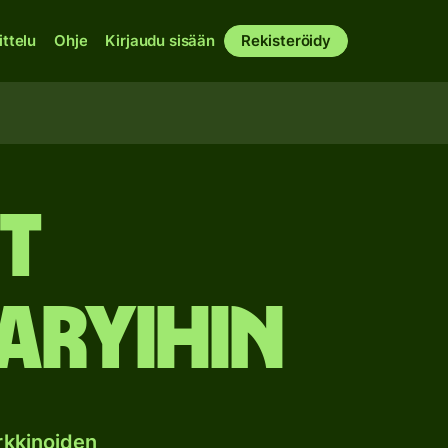
ittelu
Ohje
Kirjaudu sisään
Rekisteröidy
it
aryihin
rkkinoiden