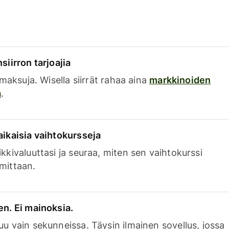
siirron tarjoajia
a maksuja. Wisella siirrät rahaa aina
markkinoiden
a
.
aikaisia vaihtokursseja
kkivaluuttasi ja seuraa, miten sen vaihtokurssi
mittaan.
en. Ei mainoksia.
uu vain sekunneissa. Täysin ilmainen sovellus, jossa