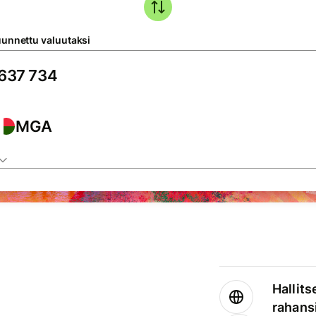
unnettu valuutaksi
MGA
Hallits
rahansi