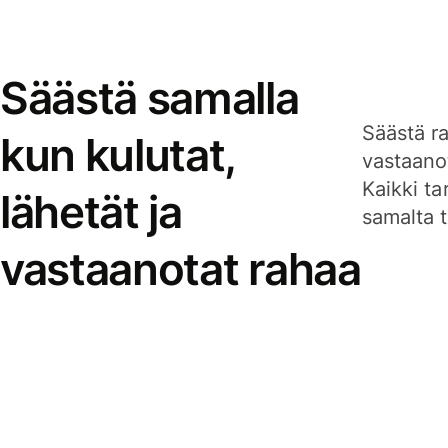
Säästä samalla
Säästä ra
kun kulutat,
vastaanot
Kaikki ta
lähetät ja
samalta ti
vastaanotat rahaa