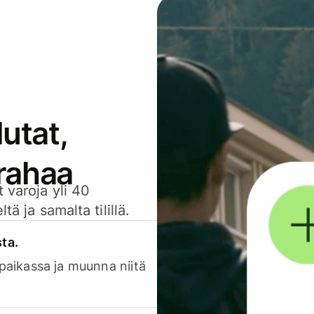
utat,
 rahaa
 varoja yli 40
ä ja samalta tilillä.
sta.
 paikassa ja muunna niitä