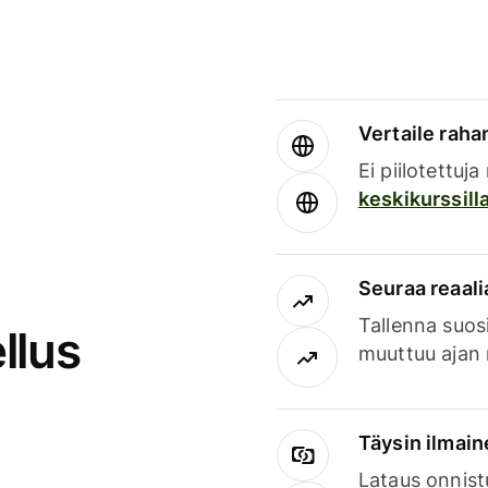
Vertaile rahan
Ei piilotettuj
keskikurssill
Seuraa reaali
Tallenna suosi
llus
muuttuu ajan 
Täysin ilmain
Lataus onnist