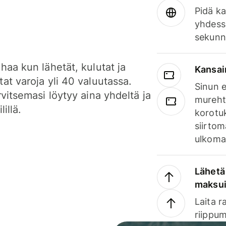
Pidä ka
yhdess
sekunn
haa kun lähetät, kulutat ja
Kansai
at varoja yli 40 valuutassa.
Sinun e
rvitsemasi löytyy aina yhdeltä ja
mureht
lillä.
korotuk
siirtom
ulkomai
Lähetä 
maksu
Laita r
riippum