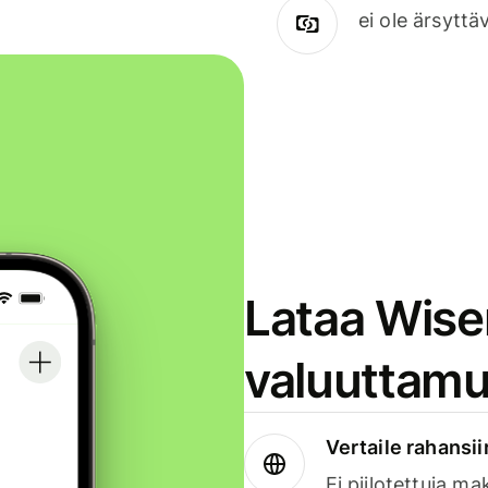
ei ole ärsyttä
Lataa Wise
valuuttamu
Vertaile rahansii
Ei piilotettuja ma