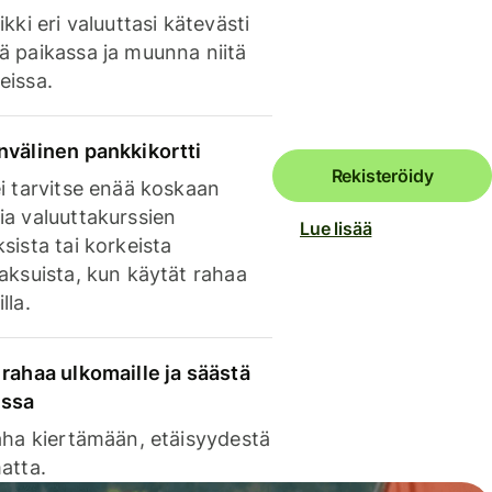
ikki eri valuuttasi kätevästi
ä paikassa ja muunna niitä
eissa.
nvälinen pankkikortti
Rekisteröidy
i tarvitse enää koskaan
ia valuuttakurssien
Lue lisää
sista tai korkeista
aksuista, kun käytät rahaa
lla.
rahaa ulkomaille ja säästä
issa
aha kiertämään, etäisyydestä
atta.