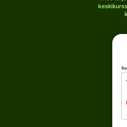
keskikurssi
S