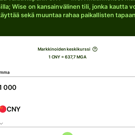
lla; Wise on kansainvälinen tili, jonka kautta vo
käyttää sekä muuntaa rahaa paikallisten tapaan
Markkinoiden keskikurssi
1 CNY = 637,7 MGA
umma
CNY