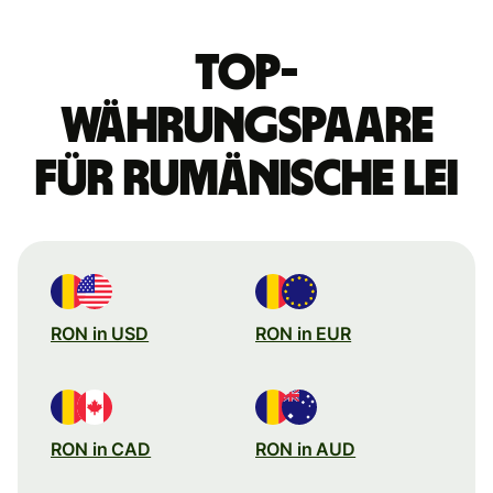
Top-
Währungspaare
für rumänische Lei
RON in USD
RON in EUR
RON in CAD
RON in AUD