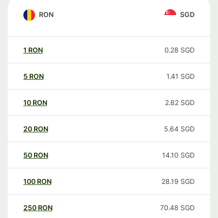
RON
SGD
1
RON
0.28
SGD
5
RON
1.41
SGD
10
RON
2.82
SGD
20
RON
5.64
SGD
50
RON
14.10
SGD
100
RON
28.19
SGD
250
RON
70.48
SGD