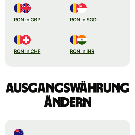
RON in GBP
RON in SGD
RON in CHF
RON in INR
Ausgangswährung
ändern