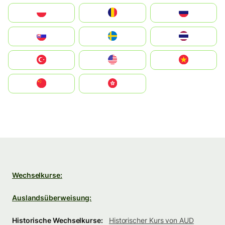
Polska
România
Россия
Slovensko
Ruoŧŧa
ไทย
Türkiye
United States
Vietnam
中国
中國香港特別行政區
Wechselkurse:
Auslandsüberweisung:
Historische Wechselkurse:
Historischer Kurs von AUD