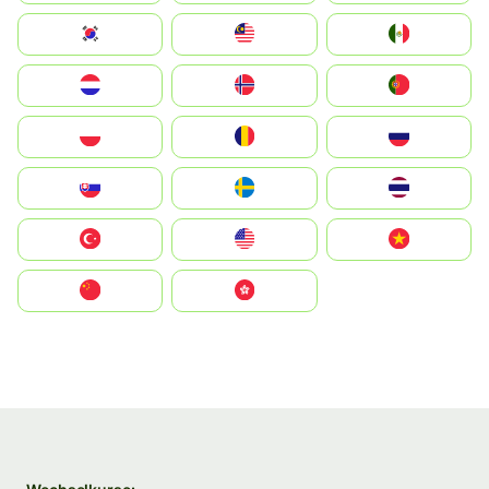
South Korea
Malay
Mexico
Nederland
Norge
Portugal
Polska
România
Россия
Slovensko
Ruoŧŧa
ไทย
Türkiye
United States
Vietnam
中国
中國香港特別行政區