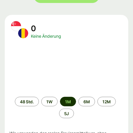
0
Keine Änderung
Zeitraum
48 Std.
1W
1M
6M
12M
5J