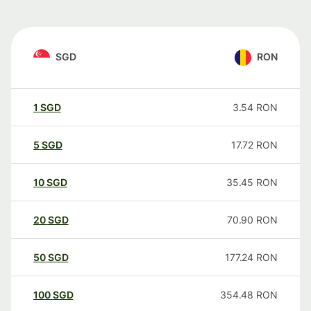
SGD
RON
1
SGD
3.54
RON
5
SGD
17.72
RON
10
SGD
35.45
RON
20
SGD
70.90
RON
50
SGD
177.24
RON
100
SGD
354.48
RON