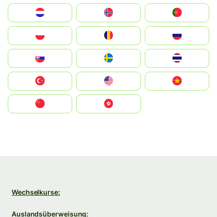
Nederland
Norge
Portugal
Polska
România
Россия
Slovensko
Ruoŧŧa
ไทย
Türkiye
United States
Vietnam
中国
中國香港特別行政區
Wechselkurse:
Auslandsüberweisung: