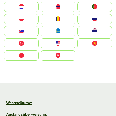
Nederland
Norge
Portugal
Polska
România
Россия
Slovensko
Ruoŧŧa
ไทย
Türkiye
United States
Vietnam
中国
中國香港特別行政區
Wechselkurse:
Auslandsüberweisung: