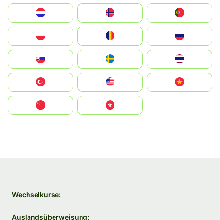
Nederland
Norge
Portugal
Polska
România
Россия
Slovensko
Ruoŧŧa
ไทย
Türkiye
United States
Vietnam
中国
中國香港特別行政區
Wechselkurse:
Auslandsüberweisung: