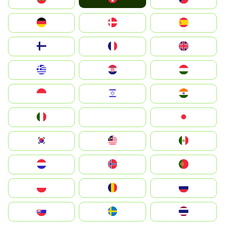
Deutschland
Denmark
España
Suomi
France
United Kingdom
Greece
Hrvatska
Magyarország
Indonesia
Israel
India
Italia
JA
Japan
South Korea
Malay
Mexico
Nederland
Norge
Portugal
Polska
România
Россия
Slovensko
Ruoŧŧa
ไทย