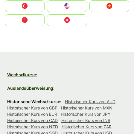
Türkiye
United States
Vietnam
中国
中國香港特別行政區
Wechselkurse:
Auslandsüberweisung:
Historische Wechselkurse:
Historischer Kurs von AUD
Historischer Kurs von GBP
Historischer Kurs von MXN
Historischer Kurs von EUR
Historischer Kurs von JPY
Historischer Kurs von CAD
Historischer Kurs von INR
Historischer Kurs von NZD
Historischer Kurs von ZAR
Historischer Kurs von SGD
Historischer Kurs von USD