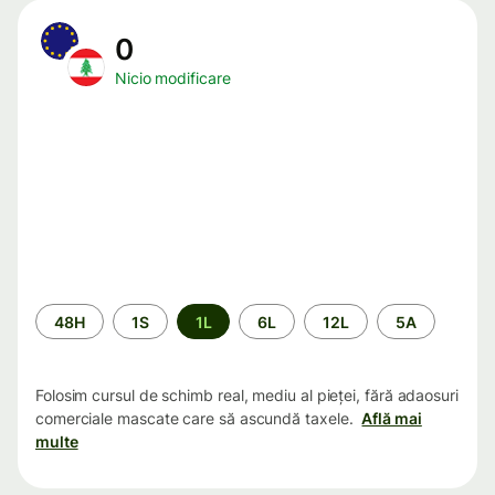
0
Nicio modificare
Perioada
48H
1S
1L
6L
12L
5A
Folosim cursul de schimb real, mediu al pieței, fără adaosuri
comerciale mascate care să ascundă taxele.
Află mai
multe