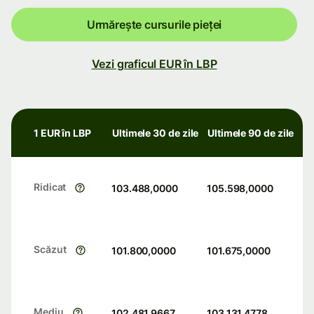
Urmărește cursurile pieței
Vezi graficul EUR în LBP
1 EUR în LBP
Ultimele 30 de zile
Ultimele 90 de zile
Ridicat
103.488,0000
105.598,0000
Scăzut
101.800,0000
101.675,0000
Mediu
102.481,9667
103.131,4778