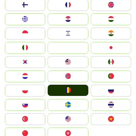
Suomi
France
United Kingdom
Greece
Hrvatska
Magyarország
Indonesia
Israel
India
Italia
JA
Japan
South Korea
Malay
Mexico
Nederland
Norge
Portugal
România
Polska
Россия
Slovensko
Ruoŧŧa
ไทย
Türkiye
United States
Vietnam
中国
中國香港特別行政區