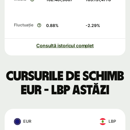
Fluctuație
0.88
%
-2.29
%
Consultă istoricul complet
Cursurile de schimb
EUR - LBP astăzi
EUR
LBP