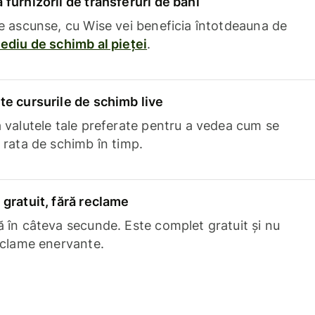
furnizorii de transferuri de bani
e ascunse, cu Wise vei beneficia întotdeauna de
ediu de schimb al pieței
.
e cursurile de schimb live
 valutele tale preferate pentru a vedea cum se
 rata de schimb în timp.
gratuit, fără reclame
 în câteva secunde. Este complet gratuit și nu
eclame enervante.