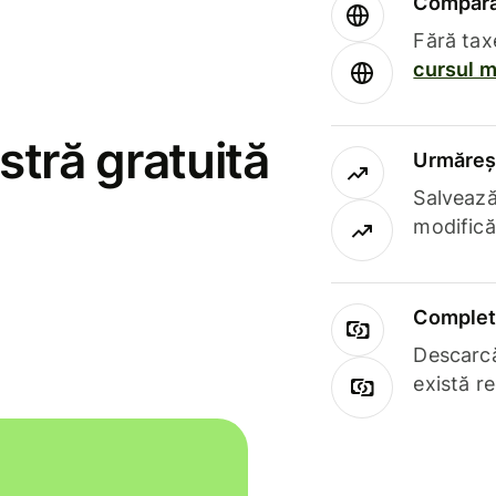
Compară 
Fără tax
cursul m
stră gratuită
Urmăreșt
Salvează
modifică
Complet 
Descarcă
există r