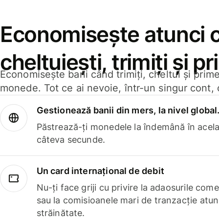
Economisește atunci 
cheltuiești, trimiți și p
Economisește bani când trimiți, cheltui și prim
monede. Tot ce ai nevoie, într-un singur cont, 
Gestionează banii din mers, la nivel global
Păstrează-ți monedele la îndemână în acelaș
câteva secunde.
Un card internațional de debit
Nu-ți face griji cu privire la adaosurile com
sau la comisioanele mari de tranzacție atun
străinătate.