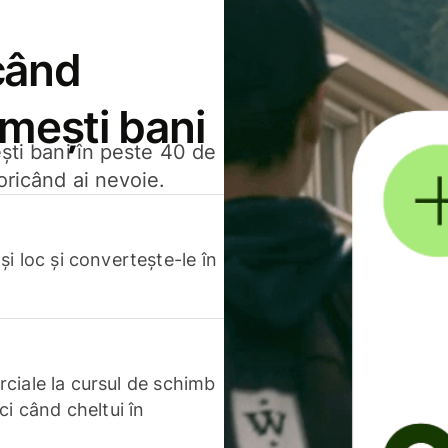
când
rimești bani
ești bani în peste 40 de
oricând ai nevoie.
.
i loc și convertește-le în
erciale la cursul de schimb
ci când cheltui în