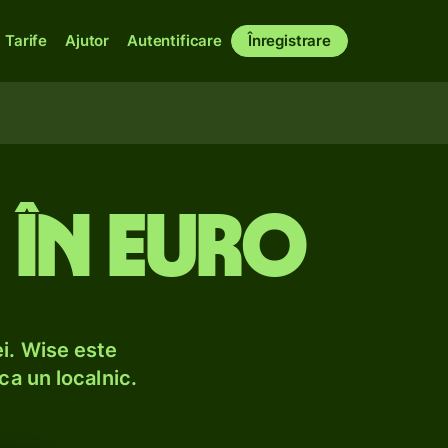
Tarife
Ajutor
Autentificare
Înregistrare
e în euro
i. Wise este
ca un localnic.