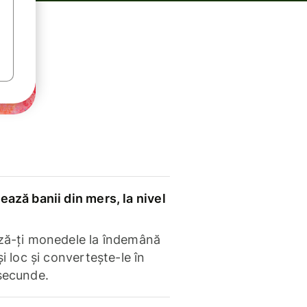
ază banii din mers, la nivel
ză-ți monedele la îndemână
și loc și convertește-le în
secunde.