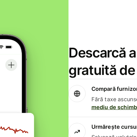
Descarcă ap
gratuită d
Compară furnizori
Fără taxe ascuns
mediu de schimb 
Urmărește cursur