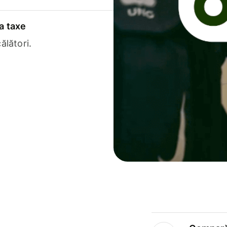
a taxe
ălători.