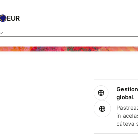
EUR
Gestione
global.
Păstrea
în acela
câteva 