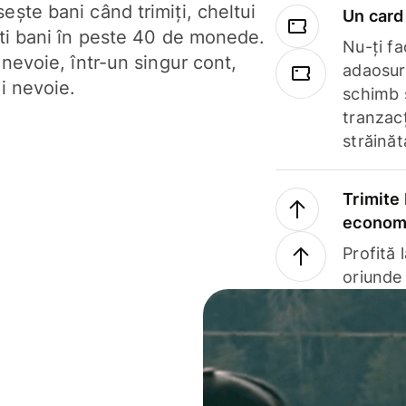
ște bani când trimiți, cheltui
Un card 
ști bani în peste 40 de monede.
Nu-ți fac
 nevoie, într-un singur cont,
adaosuri
i nevoie.
schimb 
tranzacț
străinăt
Trimite 
economi
Profită 
oriunde 