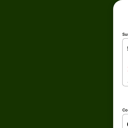
Su
Con