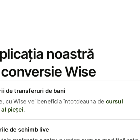
licația noastră
e conversie Wise
i de transferuri de bani
e, cu Wise vei beneficia întotdeauna de
cursul
al pieței
.
ile de schimb live