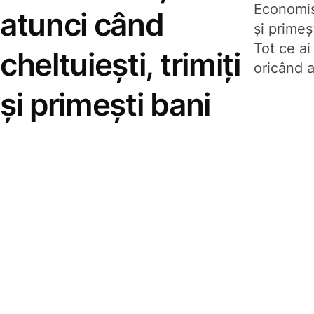
Economise
atunci când
și prime
Tot ce ai
cheltuiești, trimiți
oricând a
și primești bani