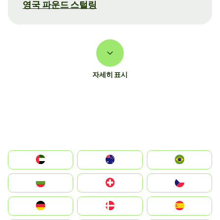
영국 파운드 스털링
자세히 표시
الإمارات العربية المتحدة
Australia
Brazil
България
Switzerland
Czechia
Deutschland
Denmark
España