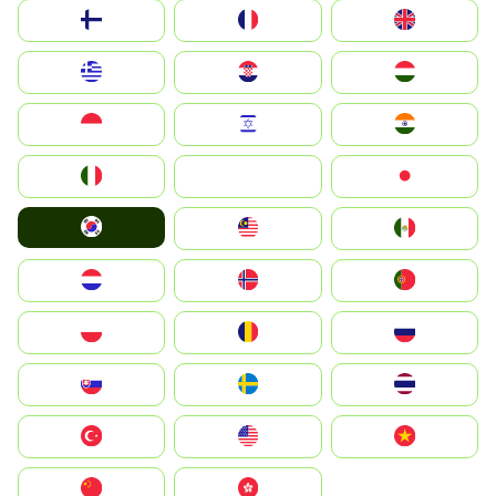
Suomi
France
United Kingdom
Greece
Hrvatska
Magyarország
Indonesia
Israel
India
Italia
JA
Japan
South Korea
Malay
Mexico
Nederland
Norge
Portugal
Polska
România
Россия
Slovensko
Ruoŧŧa
ไทย
Türkiye
United States
Vietnam
中国
中國香港特別行政區