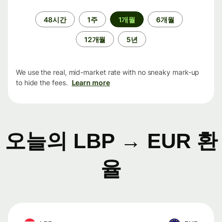
기
48시간
1주
1개월
6개월
간
12개월
5년
We use the real, mid-market rate with no sneaky mark-up
to hide the fees.
Learn more
오늘의 LBP → EUR 환
율