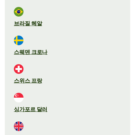
브라질 헤알
스웨덴 크로나
스위스 프랑
싱가포르 달러