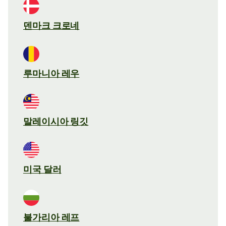
덴마크 크로네
루마니아 레우
말레이시아 링깃
미국 달러
불가리아 레프