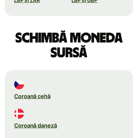
LBP în ZAR
LBP în GBP
Schimbă moneda
sursă
Coroană cehă
Coroană daneză