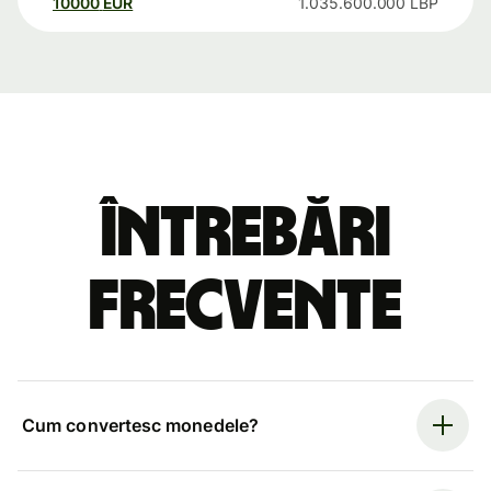
10000
EUR
1.035.600.000
LBP
Întrebări
frecvente
Cum convertesc monedele?