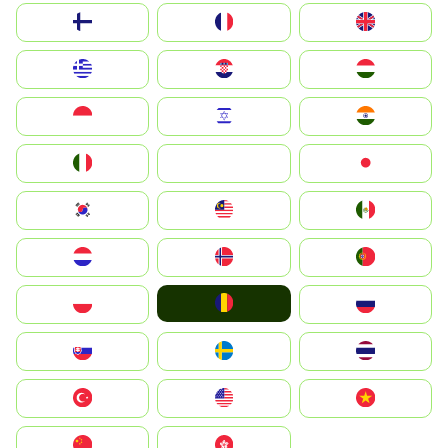
Suomi
France
United Kingdom
Greece
Hrvatska
Magyarország
Indonesia
Israel
India
Italia
JA
Japan
South Korea
Malay
Mexico
Nederland
Norge
Portugal
România
Polska
Россия
Slovensko
Ruoŧŧa
ไทย
Türkiye
United States
Vietnam
中国
中國香港特別行政區