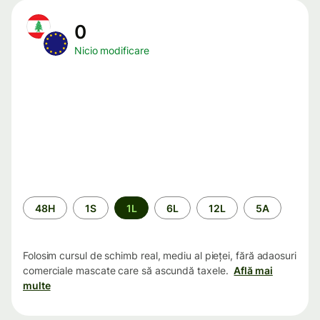
0
Nicio modificare
Perioada
48H
1S
1L
6L
12L
5A
Folosim cursul de schimb real, mediu al pieței, fără adaosuri
comerciale mascate care să ascundă taxele.
Află mai
multe