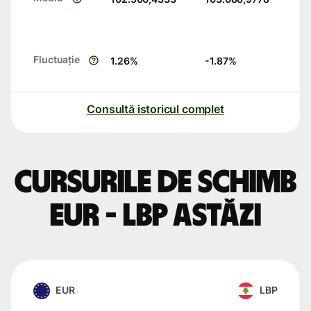
Fluctuație
1.26
%
-1.87
%
Consultă istoricul complet
Cursurile de schimb
EUR - LBP astăzi
EUR
LBP