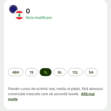
0
Nicio modificare
Perioada
48H
1S
1L
6L
12L
5A
Folosim cursul de schimb real, mediu al pieței, fără adaosuri
comerciale mascate care să ascundă taxele.
Află mai
multe