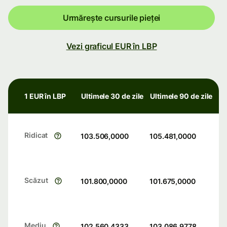
Urmărește cursurile pieței
Vezi graficul EUR în LBP
1 EUR în LBP
Ultimele 30 de zile
Ultimele 90 de zile
Ridicat
103.506,0000
105.481,0000
Scăzut
101.800,0000
101.675,0000
Mediu
102.560,4333
103.086,9778