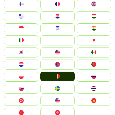
Suomi
France
United Kingdom
Greece
Hrvatska
Magyarország
Indonesia
Israel
India
Italia
JA
Japan
South Korea
Malay
Mexico
Nederland
Norge
Portugal
România
Polska
Россия
Slovensko
Ruoŧŧa
ไทย
Türkiye
United States
Vietnam
中国
中國香港特別行政區