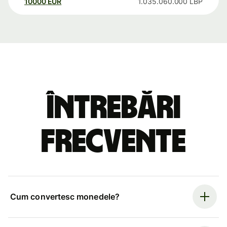
10000
EUR
1.035.060.000
LBP
Întrebări
frecvente
Cum convertesc monedele?