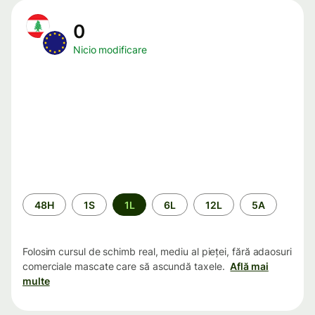
0
Nicio modificare
Perioada
48H
1S
1L
6L
12L
5A
Folosim cursul de schimb real, mediu al pieței, fără adaosuri
comerciale mascate care să ascundă taxele.
Află mai
multe