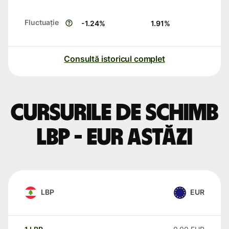
Fluctuație
-1.24
%
1.91
%
Consultă istoricul complet
Cursurile de schimb
LBP - EUR astăzi
LBP
EUR