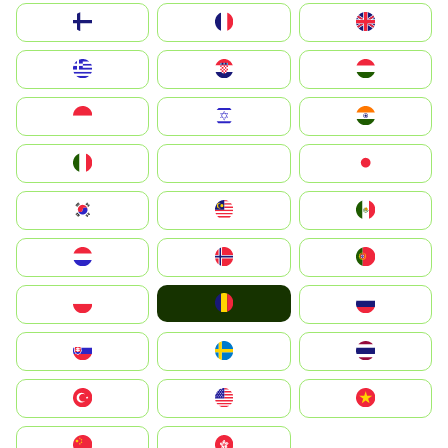
Suomi
France
United Kingdom
Greece
Hrvatska
Magyarország
Indonesia
Israel
India
Italia
JA
Japan
South Korea
Malay
Mexico
Nederland
Norge
Portugal
România
Polska
Россия
Slovensko
Ruoŧŧa
ไทย
Türkiye
United States
Vietnam
中国
中國香港特別行政區