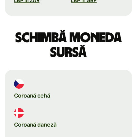
LBP în ZAR
LBP în GBP
Schimbă moneda
sursă
Coroană cehă
Coroană daneză