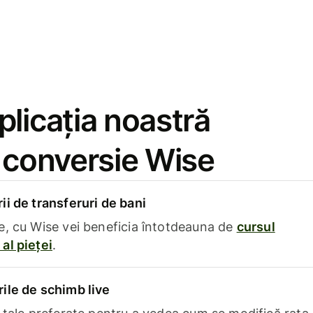
licația noastră
e conversie Wise
i de transferuri de bani
e, cu Wise vei beneficia întotdeauna de
cursul
al pieței
.
ile de schimb live