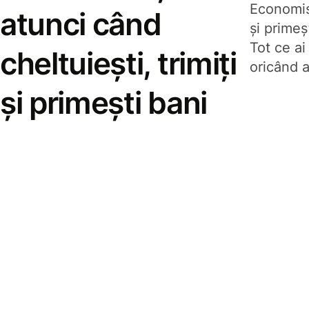
Economise
atunci când
și prime
Tot ce ai
cheltuiești, trimiți
oricând a
și primești bani