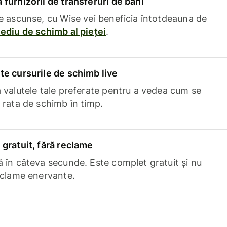
furnizorii de transferuri de bani
e ascunse, cu Wise vei beneficia întotdeauna de
ediu de schimb al pieței
.
e cursurile de schimb live
 valutele tale preferate pentru a vedea cum se
 rata de schimb în timp.
gratuit, fără reclame
 în câteva secunde. Este complet gratuit și nu
eclame enervante.