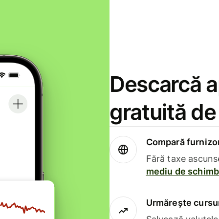
Descarcă ap
gratuită d
Compară furnizori
Fără taxe ascuns
mediu de schimb 
Urmărește cursur