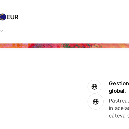
EUR
Gestione
global.
Păstrea
în acela
câteva 