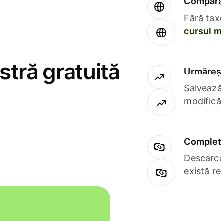
Compară 
Fără tax
cursul m
stră gratuită
Urmăreșt
Salvează
modifică
Complet 
Descarcă
există r