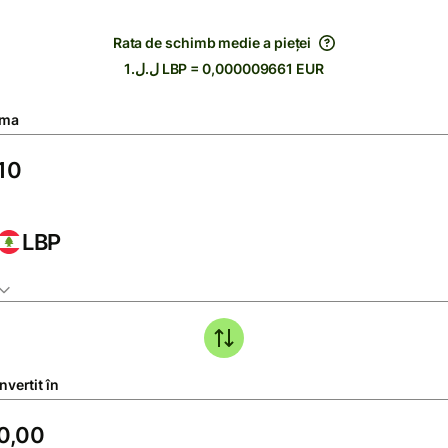
Rata de schimb medie a pieței
ل.ل.1 LBP = 0,000009661 EUR
ma
LBP
vertit în