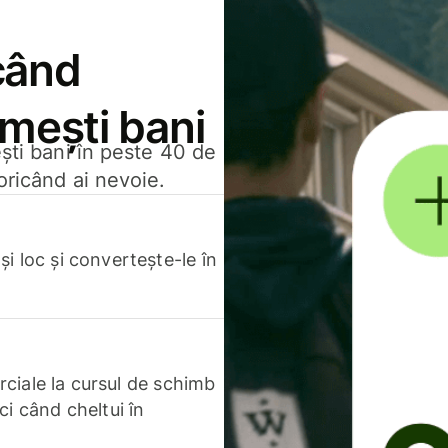
când
rimești bani
ești bani în peste 40 de
oricând ai nevoie.
.
i loc și convertește-le în
erciale la cursul de schimb
ci când cheltui în