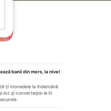
ază banii din mers, la nivel
ză-ți monedele la îndemână
și loc și convertește-le în
secunde.