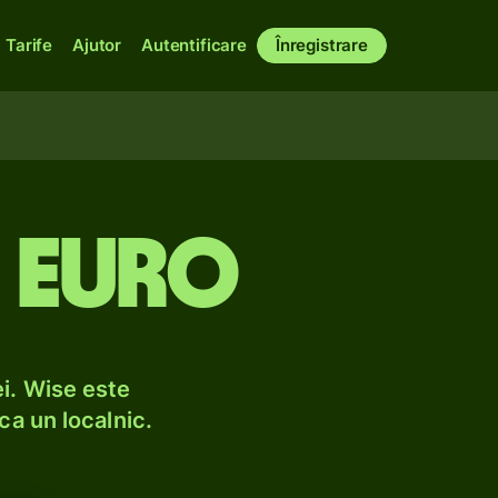
Tarife
Ajutor
Autentificare
Înregistrare
n euro
i. Wise este
ca un localnic.