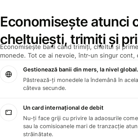
Economisește atunci 
cheltuiești, trimiți și p
Economisește bani când trimiți, cheltui și prim
monede. Tot ce ai nevoie, într-un singur cont, 
Gestionează banii din mers, la nivel global
Păstrează-ți monedele la îndemână în acelaș
câteva secunde.
Un card internațional de debit
Nu-ți face griji cu privire la adaosurile com
sau la comisioanele mari de tranzacție atun
străinătate.