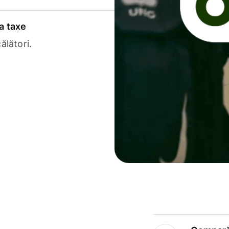
a taxe
ălători.