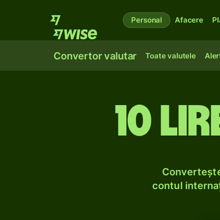
Personal
Afacere
Pl
Convertor valutar
Toate valutele
Aler
10 li
Convertește
contul internaț