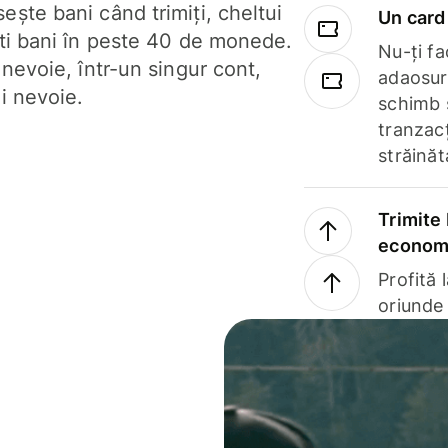
ște bani când trimiți, cheltui
Un card 
ști bani în peste 40 de monede.
Nu-ți fac
 nevoie, într-un singur cont,
adaosuri
i nevoie.
schimb 
tranzacț
străinăt
Trimite 
economi
Profită 
oriunde 