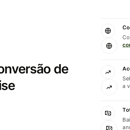
Co
Co
co
conversão de
Ac
Se
ise
a 
To
Ba
an