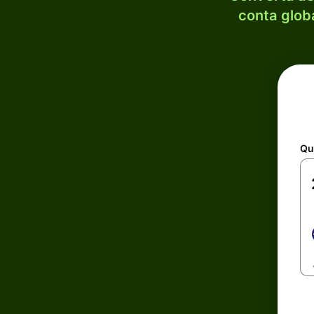
conta globa
Qu