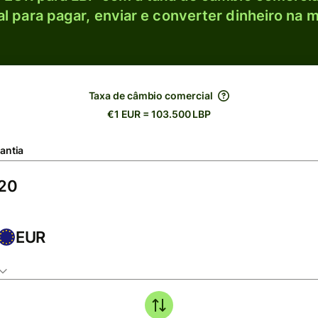
l para pagar, enviar e converter dinheiro na m
Taxa de câmbio comercial
€1 EUR = 103.500 LBP
antia
EUR