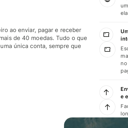
um
el
ro ao enviar, pagar e receber
Um
mais de 40 moedas. Tudo o que
in
 uma única conta, sempre que
Es
ma
no
pa
En
e 
Faç
lo