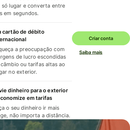
 só lugar e converta entre
as em segundos.
 cartão de débito
Criar conta
ternacional
queça a preocupação com
Saiba mais
rgens de lucro escondidas
 câmbio ou tarifas altas ao
gar no exterior.
vie dinheiro para o exterior
economize em tarifas
a o seu dinheiro ir mais
nge, não importa a distância.