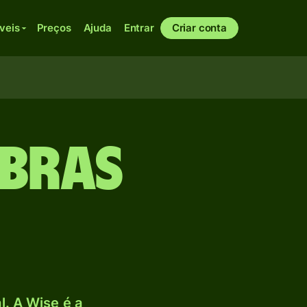
veis
Preços
Ajuda
Entrar
Criar conta
ibras
. A Wise é a