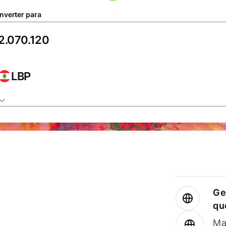
nverter para
LBP
Ge
qu
Ma