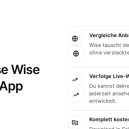
Vergleiche Anb
Wise tauscht d
ohne versteckt
se Wise
Verfolge Live-
-App
Du kannst dein
jederzeit anseh
entwickelt.
Komplett koste