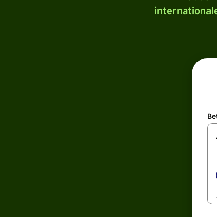
internationa
Be