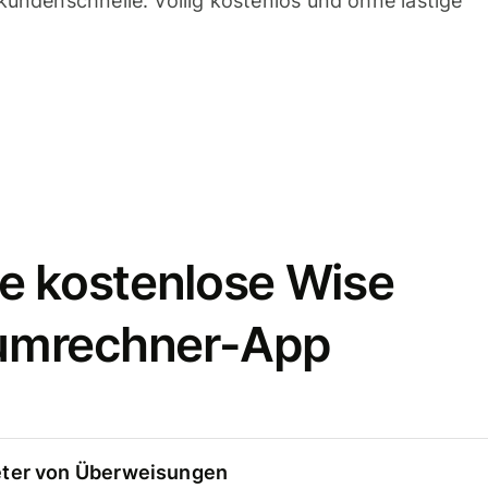
undenschnelle. Völlig kostenlos und ohne lästige
e kostenlose Wise
umrechner-App
eter von Überweisungen