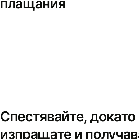
плащания
Спестявайте, докато
изпращате и получав