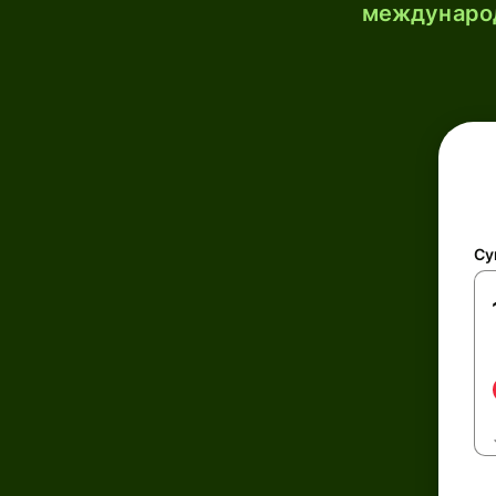
международ
Су