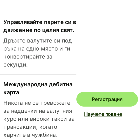
Управлявайте парите си в
движение по целия свят.
Дръжте валутите си под
ръка на едно място и ги
конвертирайте за
секунди.
Международна дебитна
карта
Регистрация
Никога не се тревожете
за надценки на валутния
Научете повече
курс или високи такси за
трансакции, когато
харчите в чужбина.