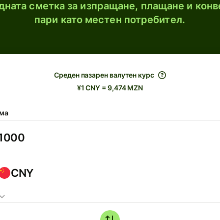
ната сметка за изпращане, плащане и конв
пари като местен потребител.
Среден пазарен валутен курс
¥1 CNY = 9,474 MZN
ма
CNY