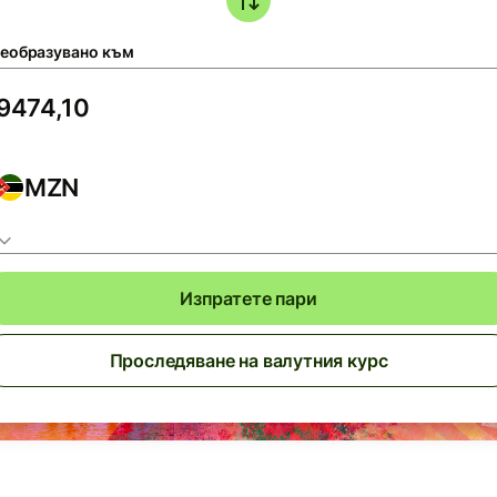
еобразувано към
MZN
Изпратете пари
Проследяване на валутния курс