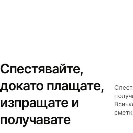
Спестявайте,
докато плащате,
Спест
получ
изпращате и
Всичк
сметк
получавате