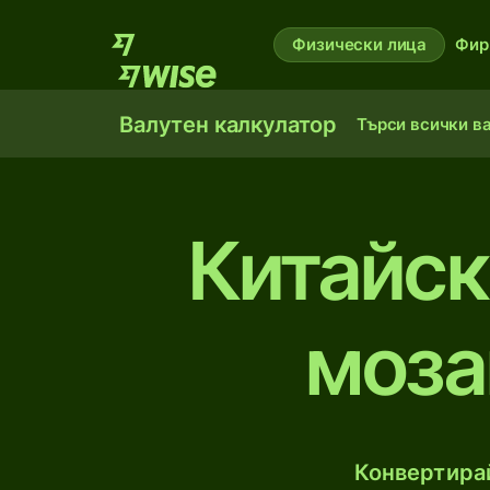
Физически лица
Фир
Валутен калкулатор
Търси всички в
Китайск
моза
Конвертирай