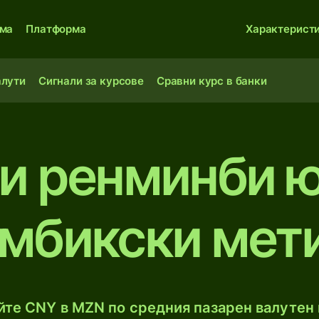
ма
Платформа
Характерист
алути
Сигнали за курсове
Сравни курс в банки
и ренминби 
мбикски мет
те CNY в MZN по средния пазарен валутен 