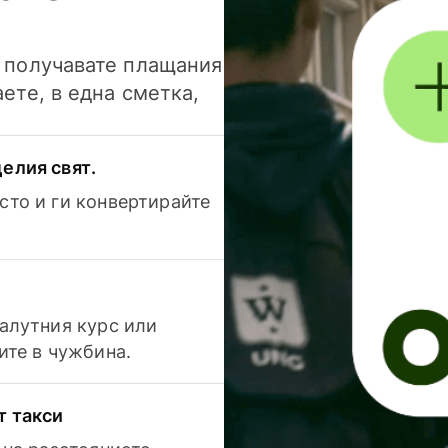
и получавате плащания
аете, в една сметка,
елия свят.
сто и ги конвертирайте
валутния курс или
ите в чужбина.
т такси