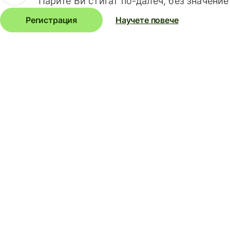
Парите Ви стигат по-далеч, без значение
Регистрация
Научете повече