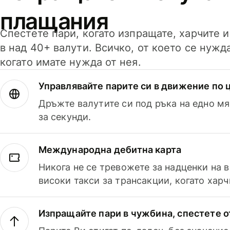
плащания
Спестете пари, когато изпращате, харчите 
в над 40+ валути. Всичко, от което се нужд
когато имате нужда от нея.
Управлявайте парите си в движение по ц
Дръжте валутите си под ръка на едно мя
за секунди.
Международна дебитна карта
Никога не се тревожете за надценки на 
високи такси за трансакции, когато харч
Изпращайте пари в чужбина, спестете о