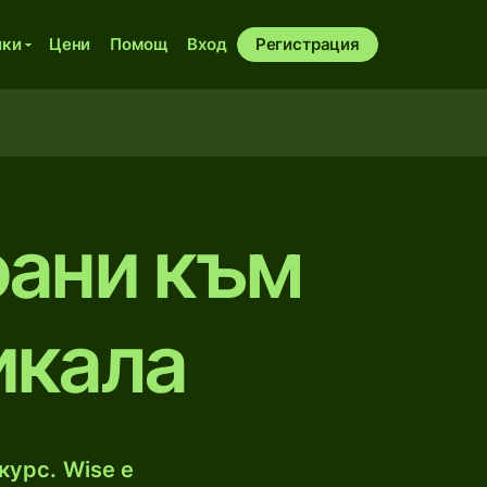
ики
Цени
Помощ
Вход
Регистрация
юани към
икалa
курс. Wise е