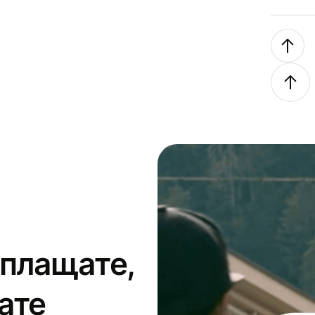
 плащате,
ате