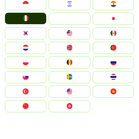
Indonesia
Israel
India
Italia
JA
Japan
South Korea
Malay
Mexico
Nederland
Norge
Portugal
Polska
România
Россия
Slovensko
Ruoŧŧa
ไทย
Türkiye
United States
Vietnam
中国
中國香港特別行政區