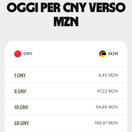
oggi per CNY verso
MZN
CNY
MZN
1
CNY
9,45
MZN
5
CNY
47,23
MZN
10
CNY
94,46
MZN
20
CNY
188,91
MZN