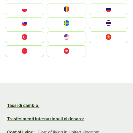
Polska
România
Россия
Slovensko
Ruoŧŧa
ไทย
Türkiye
United States
Vietnam
中国
中國香港特別行政區
Tassi di cambio:
Trasferimenti internazionali di denaro:
Cost of living:
Cost of living in United Kingdom