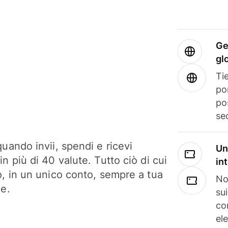
Ge
gl
Tie
po
po
se
uando invii, spendi e ricevi
Un
n più di 40 valute. Tutto ciò di cui
in
o, in un unico conto, sempre a tua
No
ne.
su
co
el