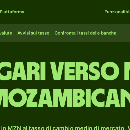
Piattaforma
Funzionalità
 valute
Avvisi sul tasso
Confronta i tassi delle banche
lgari verso 
mozambican
in MZN al tasso di cambio medio di mercato. W