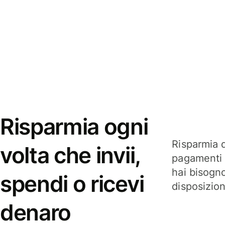
Risparmia ogni
Risparmia q
volta che invii,
pagamenti i
hai bisogn
spendi o ricevi
disposizio
denaro