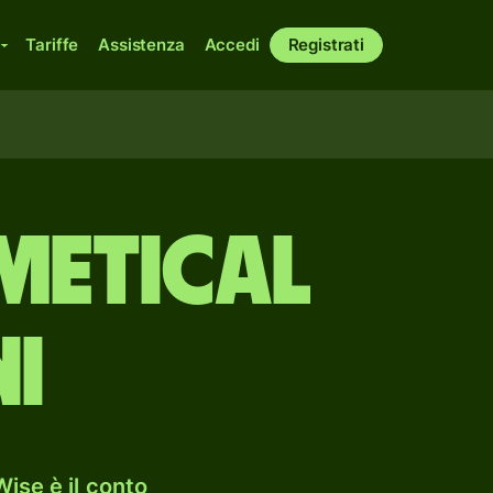
Tariffe
Assistenza
Accedi
Registrati
metical
i
ise è il conto