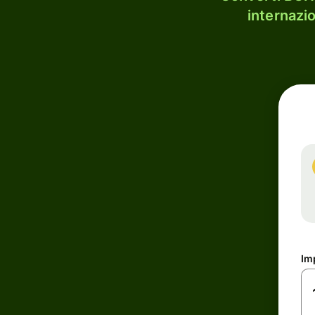
internazi
Im