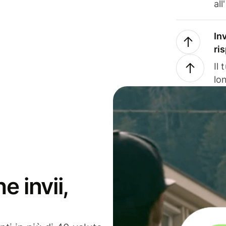
all
In
ri
Il
lo
e invii,