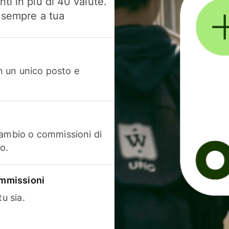
ti in più di 40 valute.
, sempre a tua
in un unico posto e
cambio o commissioni di
o.
commissioni
u sia.