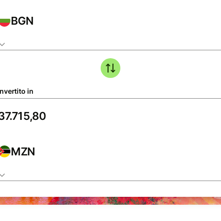
BGN
nvertito in
MZN