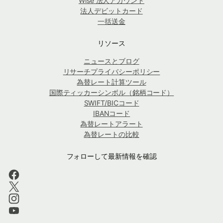
Wise 法人アカウント
法人デビットカード
一括送金
リソース
ニュースとブログ
リサーチプライバシーポリシー
為替レート計算ツール
国際ティッカーシンボル（銘柄コード）
SWIFT/BICコード
IBANコード
為替レートアラート
為替レートの比較
フォローして最新情報を確認