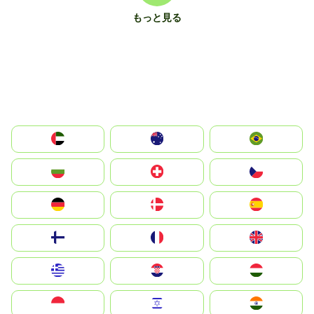
もっと見る
الإمارات العربية المتحدة
Australia
Brazil
България
Switzerland
Czechia
Deutschland
Denmark
España
Suomi
France
United Kingdom
Greece
Hrvatska
Magyarország
Indonesia
Israel
India