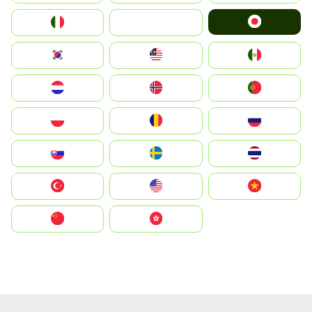
Japan
Italia
JA
South Korea
Malay
Mexico
Nederland
Norge
Portugal
Polska
România
Россия
Slovensko
Ruoŧŧa
ไทย
Türkiye
United States
Vietnam
中国
中國香港特別行政區