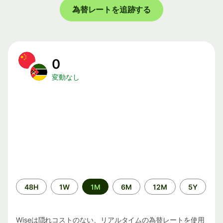
為替レートを追跡する
0
変動なし
期
48H
1W
1M
6M
12M
5Y
間
Wiseは隠れコストのない、リアルタイムの為替レートを使用