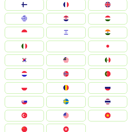
Suomi
France
United Kingdom
Greece
Hrvatska
Magyarország
Indonesia
Israel
India
Italia
JA
Japan
South Korea
Malay
Mexico
Nederland
Norge
Portugal
Polska
România
Россия
Slovensko
Ruoŧŧa
ไทย
Türkiye
United States
Vietnam
中国
中國香港特別行政區