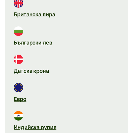
Британска лира
Български лев
Датска крона
Евро
Индийска рупия