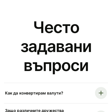
Често
задавани
въпроси
Как да конвертирам валути?
Защо различните дружества