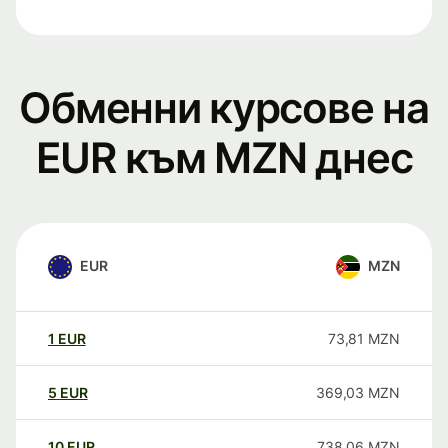
Обменни курсове на
EUR към MZN днес
EUR
MZN
1
EUR
73,81
MZN
5
EUR
369,03
MZN
10
EUR
738,06
MZN