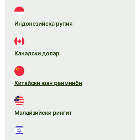
Индонезийска рупия
Канадски долар
Китайски юан ренминби
Малайзийски рингит