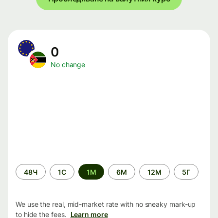
0
No change
Time
48Ч
1С
1М
6М
12М
5Г
period
We use the real, mid-market rate with no sneaky mark-up
to hide the fees.
Learn more