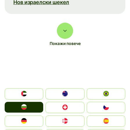
Нов израелски шекел
Покажи повече
الإمارات العربية المتحدة
Australia
Brazil
България
Switzerland
Czechia
Deutschland
Denmark
España