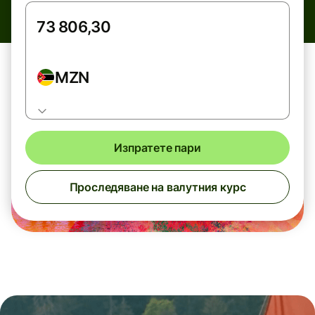
MZN
Изпратете пари
Проследяване на валутния курс