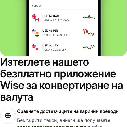
Изтеглете нашето
безплатно приложение
Wise за конвертиране на
валута
Сравнете доставчиците на парични преводи
Без скрити такси, винаги ще получавате
средния пазарен валутен курс
с Wise.