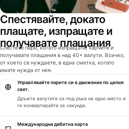
Спестявайте, докато
плащате, изпращате и
получавате плащания
Спестете пари, когато изпращате, харчите и
получавате плащания в над 40+ валути. Всичко,
от което се нуждаете, в една сметка, когато
имате нужда от нея.
Управлявайте парите си в движение по целия
свят.
Дръжте валутите си под ръка на едно място и
ги конвертирайте за секунди.
Международна дебитна карта