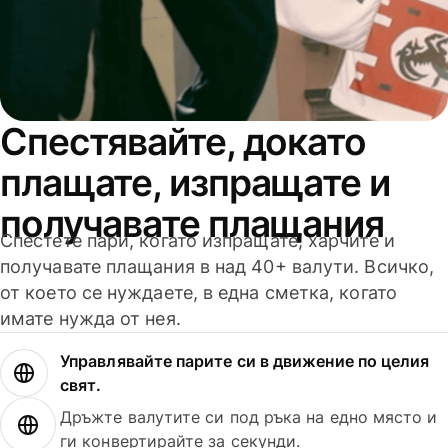
Спестявайте, докато
плащате, изпращате и
получавате плащания
Спестете пари, когато изпращате, харчите и
получавате плащания в над 40+ валути. Всичко,
от което се нуждаете, в една сметка, когато
имате нужда от нея.
Управлявайте парите си в движение по целия
свят.
Дръжте валутите си под ръка на едно място и
ги конвертирайте за секунди.