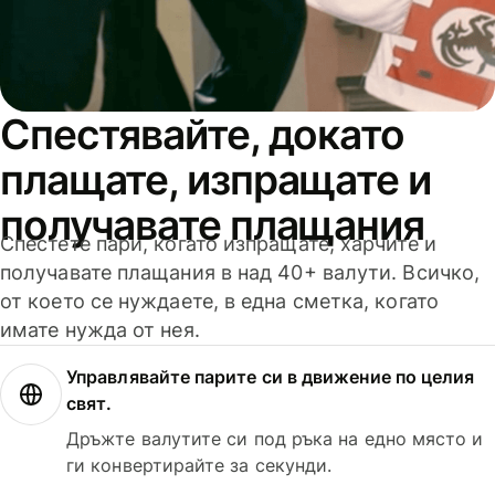
Спестявайте, докато
плащате, изпращате и
получавате плащания
Спестете пари, когато изпращате, харчите и
получавате плащания в над 40+ валути. Всичко,
от което се нуждаете, в една сметка, когато
имате нужда от нея.
Управлявайте парите си в движение по целия
свят.
Дръжте валутите си под ръка на едно място и
ги конвертирайте за секунди.