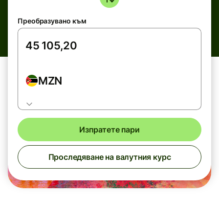
Преобразувано към
MZN
Изпратете пари
Проследяване на валутния курс