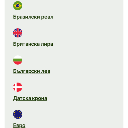
Бразилски реал
Британска лира
Български лев
Датска крона
Евро