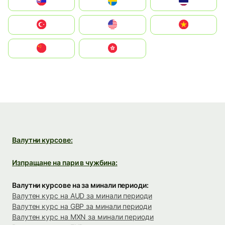
Slovensko
Ruoŧŧa
ไทย
Türkiye
United States
Vietnam
中国
中國香港特別行政區
Валутни курсове:
Изпращане на пари в чужбина:
Валутни курсове на за минали периоди:
Валутен курс на AUD за минали периоди
Валутен курс на GBP за минали периоди
Валутен курс на MXN за минали периоди