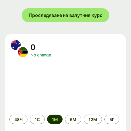
Проследяване на валутния курс
0
No change
Time
48Ч
1С
1М
6М
12М
5Г
period