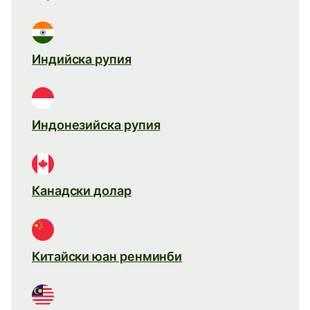
Индийска рупия
Индонезийска рупия
Канадски долар
Китайски юан ренминби