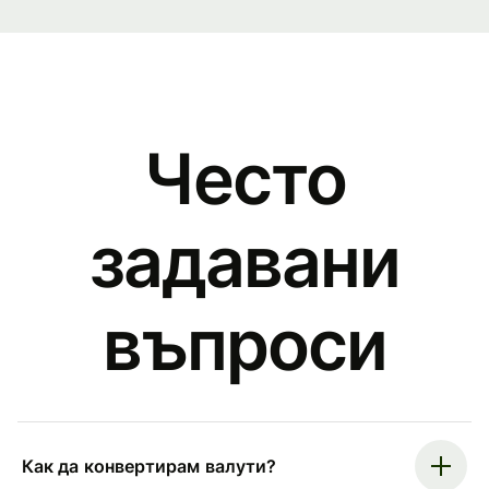
Често
задавани
въпроси
Как да конвертирам валути?