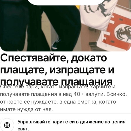
Спестявайте, докато
плащате, изпращате и
получавате плащания
Спестете пари, когато изпращате, харчите и
получавате плащания в над 40+ валути. Всичко,
от което се нуждаете, в една сметка, когато
имате нужда от нея.
Управлявайте парите си в движение по целия
свят.