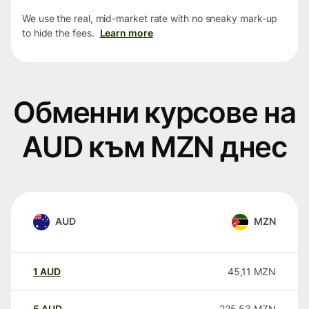
We use the real, mid-market rate with no sneaky mark-up
to hide the fees.
Learn more
Обменни курсове на
AUD към MZN днес
AUD
MZN
1
AUD
45,11
MZN
5
AUD
225,53
MZN