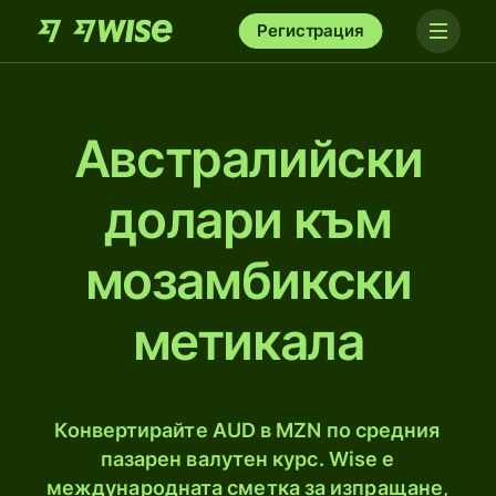
Регистрация
Австралийски
долари към
мозамбикски
метикалa
Конвертирайте AUD в MZN по средния
пазарен валутен курс. Wise е
международната сметка за изпращане,