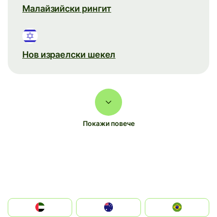
Малайзийски рингит
Нов израелски шекел
Покажи повече
الإمارات العربية المتحدة
Australia
Brazil