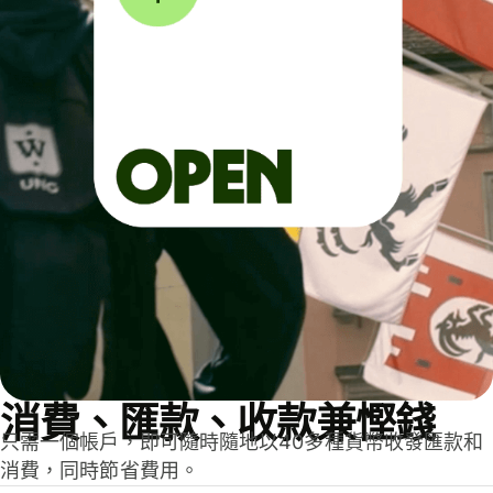
消費、匯款、收款兼慳錢
只需一個帳戶，即可隨時隨地以40多種貨幣收發匯款和
消費，同時節省費用。