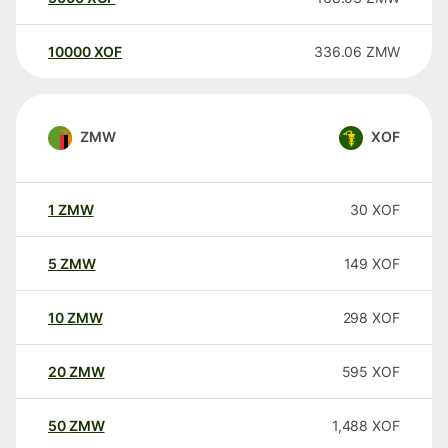
10000
XOF
336.06
ZMW
ZMW
XOF
1
ZMW
30
XOF
5
ZMW
149
XOF
10
ZMW
298
XOF
20
ZMW
595
XOF
50
ZMW
1,488
XOF