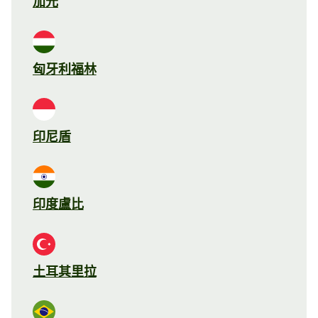
加元
匈牙利福林
印尼盾
印度盧比
土耳其里拉