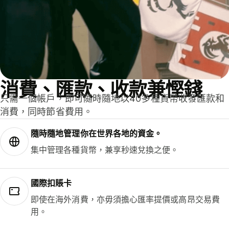
消費、匯款、收款兼慳錢
只需一個帳戶，即可隨時隨地以40多種貨幣收發匯款和
消費，同時節省費用。
隨時隨地管理你在世界各地的資金。
集中管理各種貨幣，兼享秒速兌換之便。
國際扣賬卡
即使在海外消費，亦毋須擔心匯率提價或高昂交易費
用。