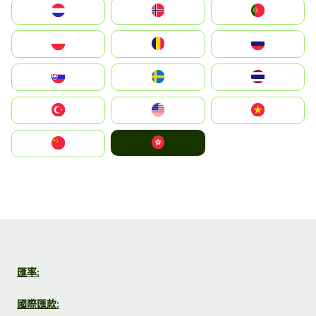
Nederland
Norge
Portugal
Polska
România
Россия
Slovensko
Ruoŧŧa
ไทย
Türkiye
United States
Vietnam
中國香港特別行政區
中国
匯率:
國際匯款: