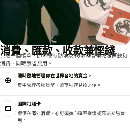
消費、匯款、收款兼慳錢
只需一個帳戶，即可隨時隨地以40多種貨幣收發匯款和
消費，同時節省費用。
隨時隨地管理你在世界各地的資金。
集中管理各種貨幣，兼享秒速兌換之便。
國際扣賬卡
即使在海外消費，亦毋須擔心匯率提價或高昂交易費
用。