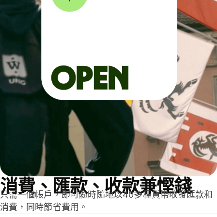
消費、匯款、收款兼慳錢
只需一個帳戶，即可隨時隨地以40多種貨幣收發匯款和
消費，同時節省費用。