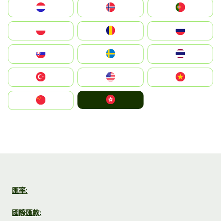
Nederland
Norge
Portugal
Polska
România
Россия
Slovensko
Ruoŧŧa
ไทย
Türkiye
United States
Vietnam
中國香港特別行政區
中国
匯率:
國際匯款: