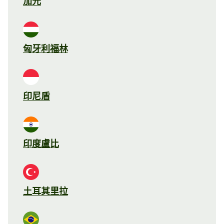
加元
匈牙利福林
印尼盾
印度盧比
土耳其里拉