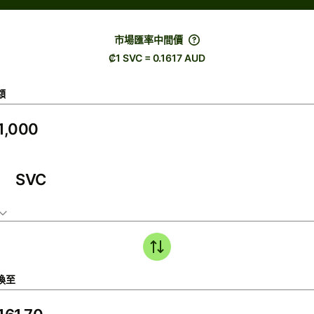
市場匯率中間價
₡1 SVC = 0.1617 AUD
額
SVC
換至