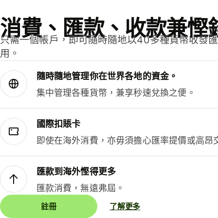
消費、匯款、收款兼慳
只需一個帳戶，即可隨時隨地以40多種貨幣收發
用。
隨時隨地管理你在世界各地的資金。
集中管理各種貨幣，兼享秒速兌換之便。
國際扣賬卡
即使在海外消費，亦毋須擔心匯率提價或高昂
匯款到海外慳得更多
匯款消費，無遠弗屆。
註冊
了解更多