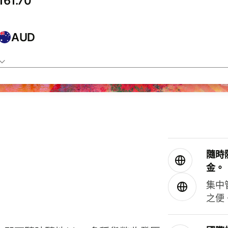
AUD
隨時
金。
集中
之便