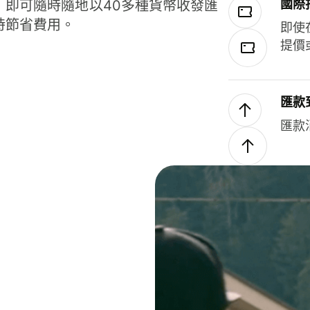
國際
，即可隨時隨地以40多種貨幣收發匯
時節省費用。
即使
提價
匯款
匯款