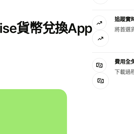
追蹤實
se貨幣兌換App
將首選
費用全
下載過