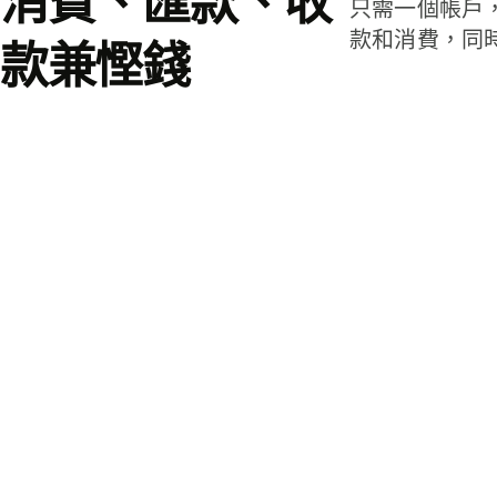
消費、匯款、收
只需一個帳戶
款和消費，同
款兼慳錢