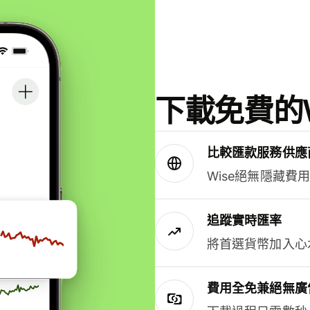
下載免費的W
比較匯款服務供應
Wise絕無隱藏費
追蹤實時匯率
將首選貨幣加入心
費用全免兼絕無廣