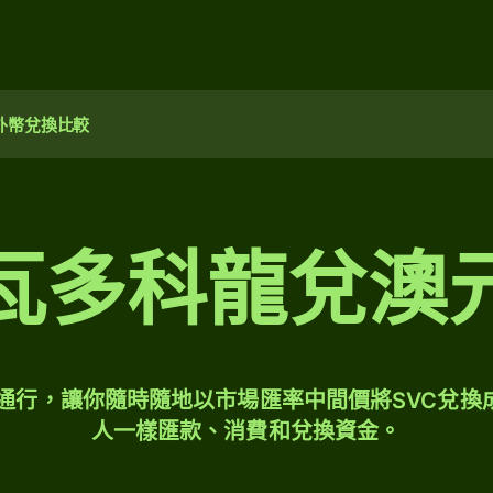
外幣兌換比較
瓦多科龍兌澳
球通行，讓你隨時隨地以市場匯率中間價將SVC兌換
人一樣匯款、消費和兌換資金。