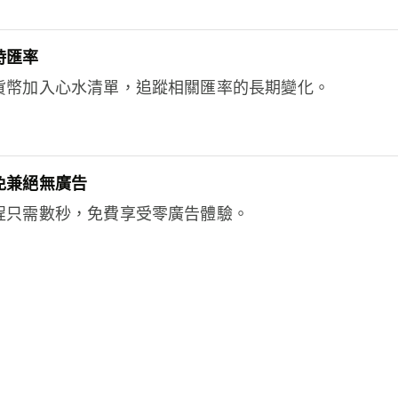
時匯率
貨幣加入心水清單，追蹤相關匯率的長期變化。
免兼絕無廣告
程只需數秒，免費享受零廣告體驗。