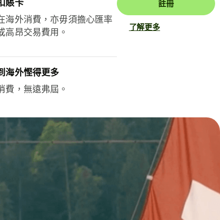
扣賬卡
註冊
在海外消費，亦毋須擔心匯率
了解更多
或高昂交易費用。
到海外慳得更多
消費，無遠弗屆。