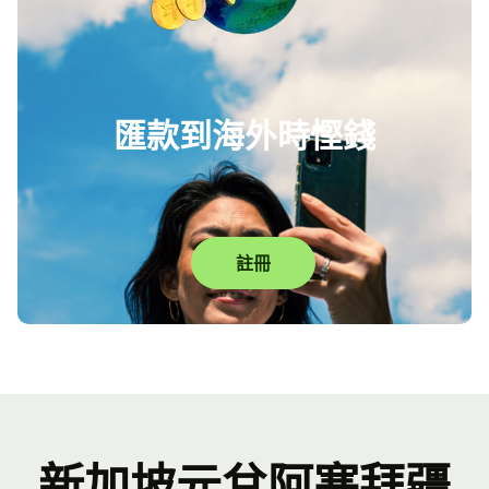
匯款到海外時慳錢
註冊
新加坡元兌阿塞拜疆