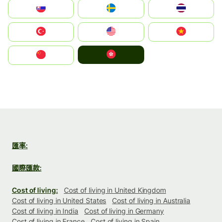
Slovensko
Ruoŧŧa
ไทย
Türkiye
United States
Vietnam
中國香港特別行政區
中国
匯率:
國際匯款:
Cost of living:
Cost of living in United Kingdom
Cost of living in United States
Cost of living in Australia
Cost of living in India
Cost of living in Germany
Cost of living in France
Cost of living in Spain