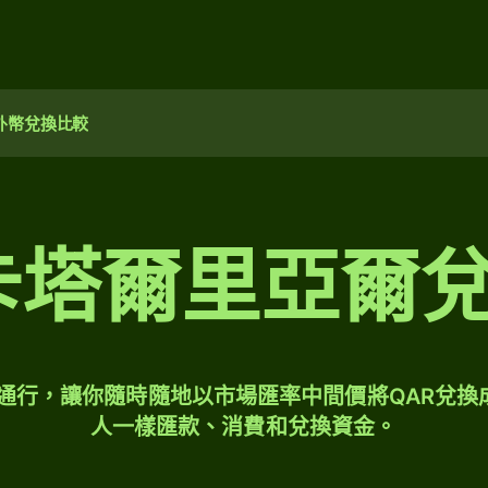
外幣兌換比較
 卡塔爾里亞爾
球通行，讓你隨時隨地以市場匯率中間價將QAR兌換
人一樣匯款、消費和兌換資金。