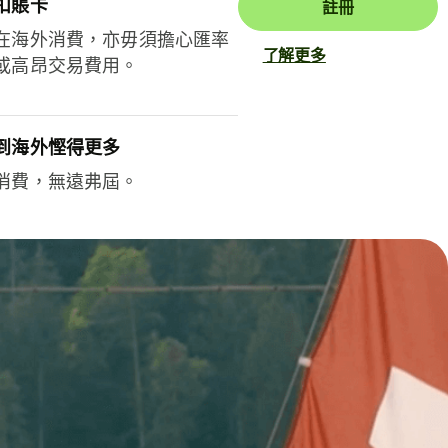
扣賬卡
註冊
在海外消費，亦毋須擔心匯率
了解更多
或高昂交易費用。
到海外慳得更多
消費，無遠弗屆。