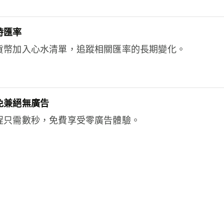
時匯率
貨幣加入心水清單，追蹤相關匯率的長期變化。
免兼絕無廣告
程只需數秒，免費享受零廣告體驗。