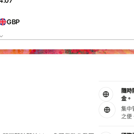
GBP
隨時
金。
集中
之便