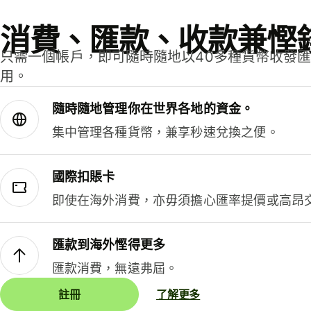
消費、匯款、收款兼慳
只需一個帳戶，即可隨時隨地以40多種貨幣收發
用。
隨時隨地管理你在世界各地的資金。
集中管理各種貨幣，兼享秒速兌換之便。
國際扣賬卡
即使在海外消費，亦毋須擔心匯率提價或高昂
匯款到海外慳得更多
匯款消費，無遠弗屆。
註冊
了解更多