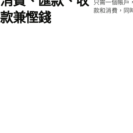
消費、匯款、收
只需一個帳戶
款和消費，同
款兼慳錢