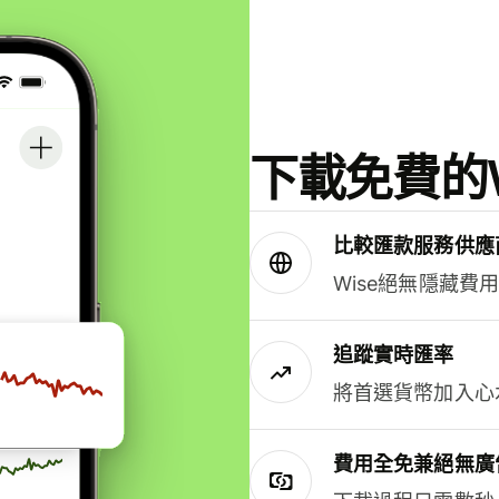
下載免費的W
比較匯款服務供應
Wise絕無隱藏費
追蹤實時匯率
將首選貨幣加入心
費用全免兼絕無廣