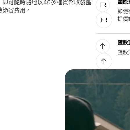
國際
，即可隨時隨地以40多種貨幣收發匯
時節省費用。
即使
提價
匯款
匯款