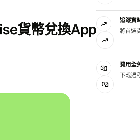
追蹤實
se貨幣兌換App
將首選
費用全
下載過