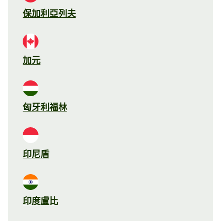
保加利亞列夫
加元
匈牙利福林
印尼盾
印度盧比