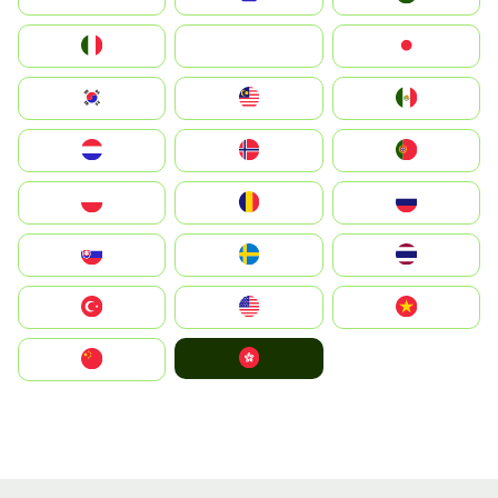
Italia
JA
Japan
South Korea
Malay
Mexico
Nederland
Norge
Portugal
Polska
România
Россия
Slovensko
Ruoŧŧa
ไทย
Türkiye
United States
Vietnam
中國香港特別行政區
中国