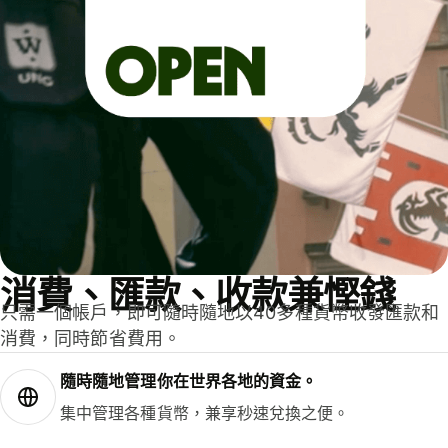
消費、匯款、收款兼慳錢
只需一個帳戶，即可隨時隨地以40多種貨幣收發匯款和
消費，同時節省費用。
隨時隨地管理你在世界各地的資金。
集中管理各種貨幣，兼享秒速兌換之便。