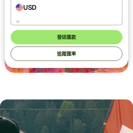
USD
發送匯款
追蹤匯率