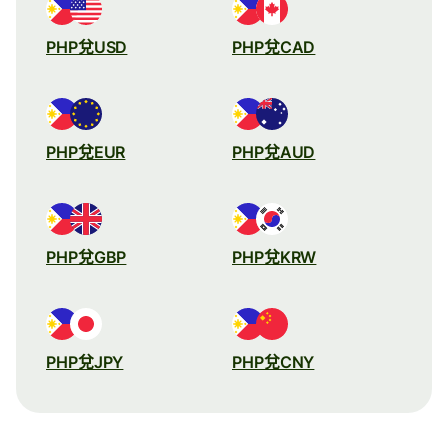
PHP兌USD
PHP兌CAD
PHP兌EUR
PHP兌AUD
PHP兌GBP
PHP兌KRW
PHP兌JPY
PHP兌CNY