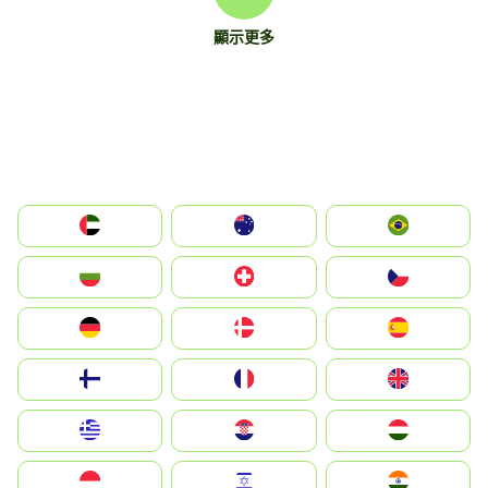
顯示更多
الإمارات العربية المتحدة
Australia
Brazil
България
Switzerland
Czechia
Deutschland
Denmark
España
Suomi
France
United Kingdom
Greece
Hrvatska
Magyarország
Indonesia
Israel
India