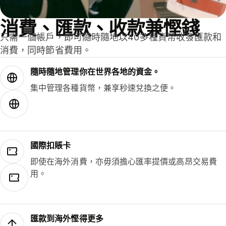
消費、匯款、收款兼慳錢
只需一個帳戶，即可隨時隨地以40多種貨幣收發匯款和
消費，同時節省費用。
隨時隨地管理你在世界各地的資金。
集中管理各種貨幣，兼享秒速兌換之便。
國際扣賬卡
即使在海外消費，亦毋須擔心匯率提價或高昂交易費
用。
匯款到海外慳得更多