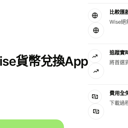
比較匯
Wis
追蹤實
se貨幣兌換App
將首選
費用全
下載過