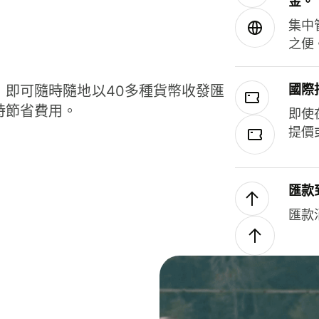
金。
集中
之便
國際
，即可隨時隨地以40多種貨幣收發匯
時節省費用。
即使
提價
匯款
匯款