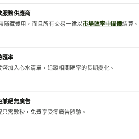
款服務供應商
e絕無隱藏費用，而且所有交易一律以
市場匯率中間價
結算。
時匯率
貨幣加入心水清單，追蹤相關匯率的長期變化。
免兼絕無廣告
程只需數秒，免費享受零廣告體驗。