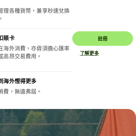
管理各種貨幣，兼享秒速兌換
。
扣賬卡
註冊
在海外消費，亦毋須擔心匯率
了解更多
或高昂交易費用。
到海外慳得更多
消費，無遠弗屆。