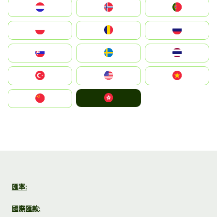
Nederland
Norge
Portugal
Polska
România
Россия
Slovensko
Ruoŧŧa
ไทย
Türkiye
United States
Vietnam
中國香港特別行政區
中国
匯率:
國際匯款: