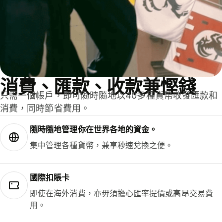
消費、匯款、收款兼慳錢
只需一個帳戶，即可隨時隨地以40多種貨幣收發匯款和
消費，同時節省費用。
隨時隨地管理你在世界各地的資金。
集中管理各種貨幣，兼享秒速兌換之便。
國際扣賬卡
即使在海外消費，亦毋須擔心匯率提價或高昂交易費
用。