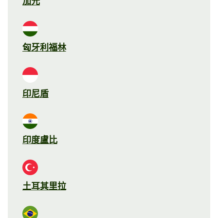
加元
匈牙利福林
印尼盾
印度盧比
土耳其里拉