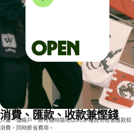
消費、匯款、收款兼慳錢
只需一個帳戶，即可隨時隨地以40多種貨幣收發匯款和
消費，同時節省費用。