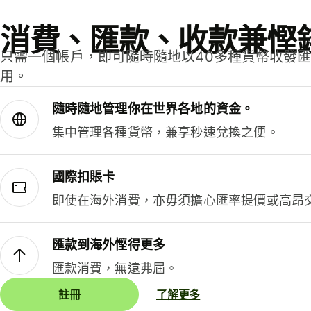
消費、匯款、收款兼慳
只需一個帳戶，即可隨時隨地以40多種貨幣收發
用。
隨時隨地管理你在世界各地的資金。
集中管理各種貨幣，兼享秒速兌換之便。
國際扣賬卡
即使在海外消費，亦毋須擔心匯率提價或高昂
匯款到海外慳得更多
匯款消費，無遠弗屆。
註冊
了解更多