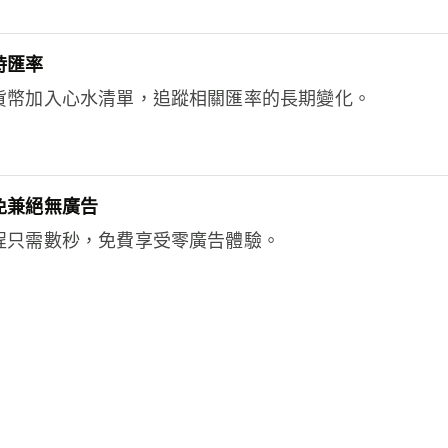
時匯率
貨幣加入心水清單，追蹤相關匯率的長期變化。
免兼絕無廣告
程只需數秒，免費享受零廣告體驗。