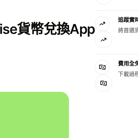
追蹤實
se貨幣兌換App
將首選
費用全
下載過