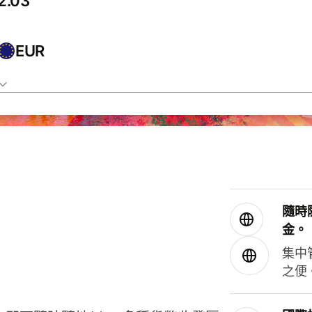
EUR
隨時
金。
集中
之便