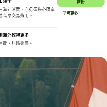
扣賬卡
註冊
在海外消費，亦毋須擔心匯率
了解更多
或高昂交易費用。
到海外慳得更多
消費，無遠弗屆。