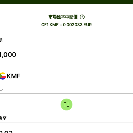
市場匯率中間價
CF1 KMF = 0.002033 EUR
額
KMF
換至