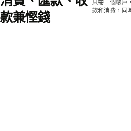
消費、匯款、收
只需一個帳戶
款和消費，同
款兼慳錢