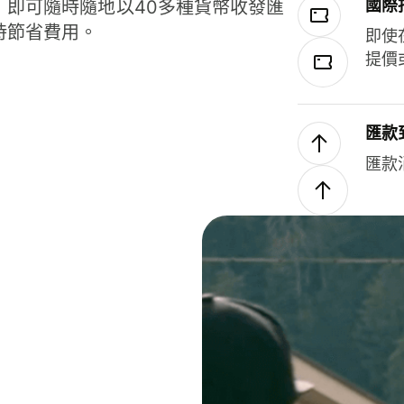
國際
，即可隨時隨地以40多種貨幣收發匯
時節省費用。
即使
提價
匯款
匯款