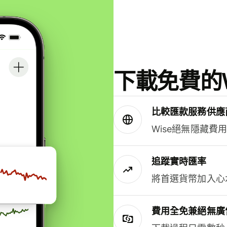
下載免費的W
比較匯款服務供應
Wise絕無隱藏費
追蹤實時匯率
將首選貨幣加入心
費用全免兼絕無廣