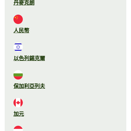
丹麥克朗
人民幣
以色列錫克爾
保加利亞列夫
加元