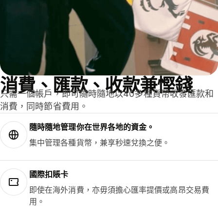
消費、匯款、收款兼慳錢
只需一個帳戶，即可隨時隨地以40多種貨幣收發匯款和
消費，同時節省費用。
隨時隨地管理你在世界各地的資金。
集中管理各種貨幣，兼享秒速兌換之便。
國際扣賬卡
即使在海外消費，亦毋須擔心匯率提價或高昂交易費
用。