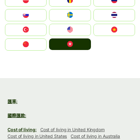
Polska
România
Россия
Slovensko
Ruoŧŧa
ไทย
Türkiye
United States
Vietnam
中國香港特別行政區
中国
匯率:
國際匯款:
Cost of living:
Cost of living in United Kingdom
Cost of living in United States
Cost of living in Australia