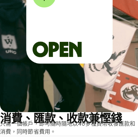
消費、匯款、收款兼慳錢
只需一個帳戶，即可隨時隨地以40多種貨幣收發匯款和
消費，同時節省費用。