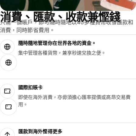
消費、匯款、收款兼慳錢
只需一個帳戶，即可隨時隨地以40多種貨幣收發匯款和
消費，同時節省費用。
隨時隨地管理你在世界各地的資金。
集中管理各種貨幣，兼享秒速兌換之便。
國際扣賬卡
即使在海外消費，亦毋須擔心匯率提價或高昂交易費
用。
匯款到海外慳得更多