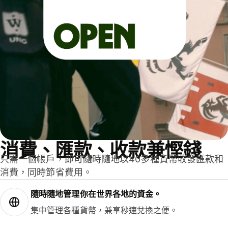
消費、匯款、收款兼慳錢
只需一個帳戶，即可隨時隨地以40多種貨幣收發匯款和
消費，同時節省費用。
隨時隨地管理你在世界各地的資金。
集中管理各種貨幣，兼享秒速兌換之便。