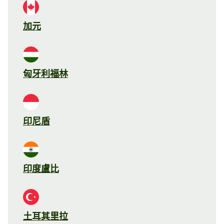
加元
匈牙利福林
印尼盾
印度盧比
土耳其里拉