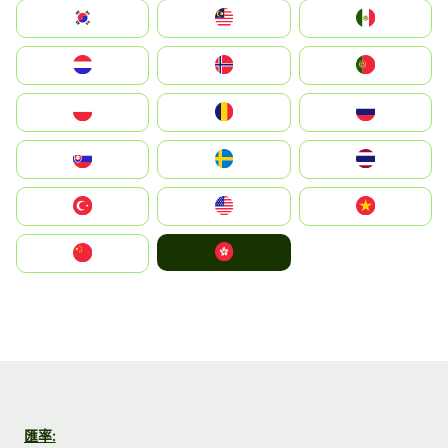
South Korea
Malay
Mexico
Nederland
Norge
Portugal
Polska
România
Россия
Slovensko
Ruoŧŧa
ไทย
Türkiye
United States
Vietnam
中國香港特別行政區
中国
匯率: