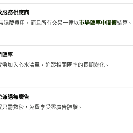
款服務供應商
e絕無隱藏費用，而且所有交易一律以
市場匯率中間價
結算。
時匯率
貨幣加入心水清單，追蹤相關匯率的長期變化。
免兼絕無廣告
程只需數秒，免費享受零廣告體驗。