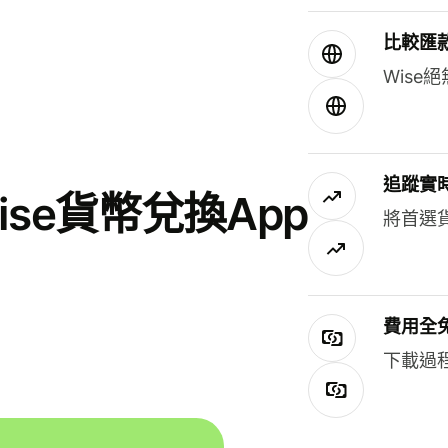
比較匯
Wis
追蹤實
se貨幣兌換App
將首選
費用全
下載過