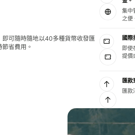
金。
集中
之便
國際
，即可隨時隨地以40多種貨幣收發匯
時節省費用。
即使
提價
匯款
匯款