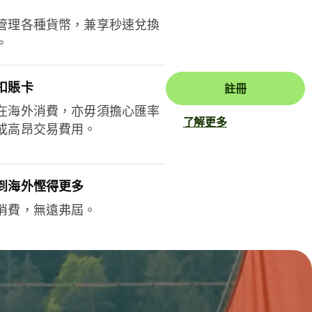
管理各種貨幣，兼享秒速兌換
。
扣賬卡
註冊
在海外消費，亦毋須擔心匯率
了解更多
或高昂交易費用。
到海外慳得更多
消費，無遠弗屆。