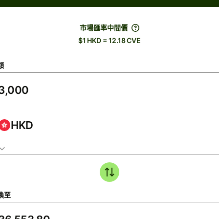
市場匯率中間價
$1 HKD = 12.18 CVE
額
HKD
換至