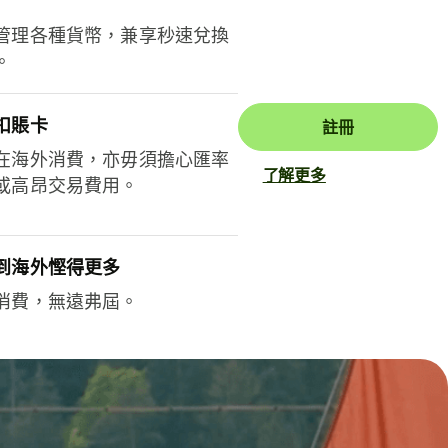
管理各種貨幣，兼享秒速兌換
。
扣賬卡
註冊
在海外消費，亦毋須擔心匯率
了解更多
或高昂交易費用。
到海外慳得更多
消費，無遠弗屆。