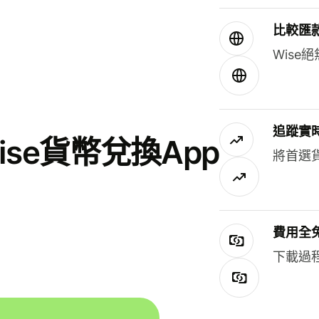
比較匯
Wis
追蹤實
se貨幣兌換App
將首選
費用全
下載過