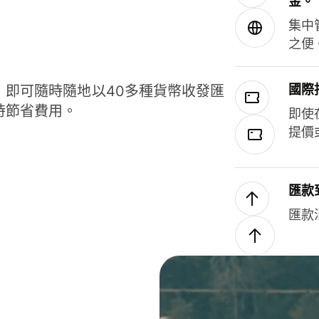
金。
集中
之便
國際
，即可隨時隨地以40多種貨幣收發匯
時節省費用。
即使
提價
匯款
匯款