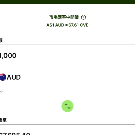
市場匯率中間價
A$1 AUD = 67.61 CVE
額
AUD
換至