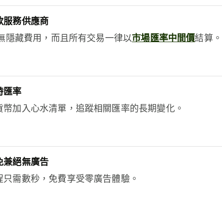
款服務供應商
e絕無隱藏費用，而且所有交易一律以
市場匯率中間價
結算。
時匯率
貨幣加入心水清單，追蹤相關匯率的長期變化。
免兼絕無廣告
程只需數秒，免費享受零廣告體驗。