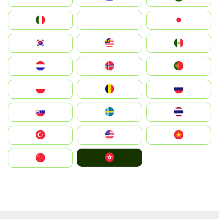
Italia
JA
Japan
South Korea
Malay
Mexico
Nederland
Norge
Portugal
Polska
România
Россия
Slovensko
Ruoŧŧa
ไทย
Türkiye
United States
Vietnam
中國香港特別行政區
中国