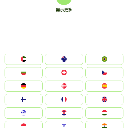
顯示更多
الإمارات العربية المتحدة
Australia
Brazil
България
Switzerland
Czechia
Deutschland
Denmark
España
Suomi
France
United Kingdom
Greece
Hrvatska
Magyarország
Indonesia
Israel
India