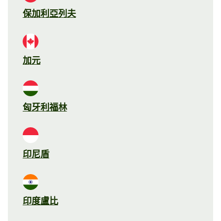
保加利亞列夫
加元
匈牙利福林
印尼盾
印度盧比