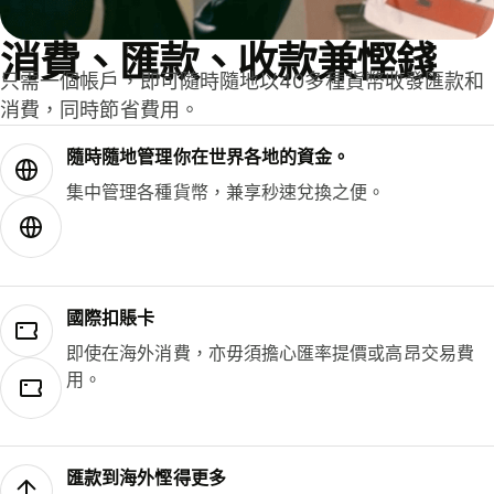
消費、匯款、收款兼慳錢
只需一個帳戶，即可隨時隨地以40多種貨幣收發匯款和
消費，同時節省費用。
隨時隨地管理你在世界各地的資金。
集中管理各種貨幣，兼享秒速兌換之便。
國際扣賬卡
即使在海外消費，亦毋須擔心匯率提價或高昂交易費
用。
匯款到海外慳得更多