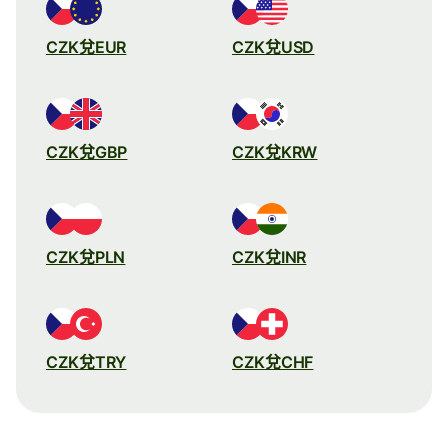
CZK兌EUR
CZK兌USD
CZK兌GBP
CZK兌KRW
CZK兌PLN
CZK兌INR
CZK兌TRY
CZK兌CHF