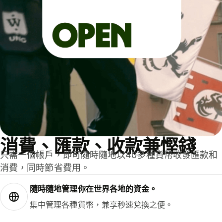
消費、匯款、收款兼慳錢
只需一個帳戶，即可隨時隨地以40多種貨幣收發匯款和
消費，同時節省費用。
隨時隨地管理你在世界各地的資金。
集中管理各種貨幣，兼享秒速兌換之便。