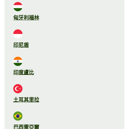
匈牙利福林
印尼盾
印度盧比
土耳其里拉
巴西雷亞爾