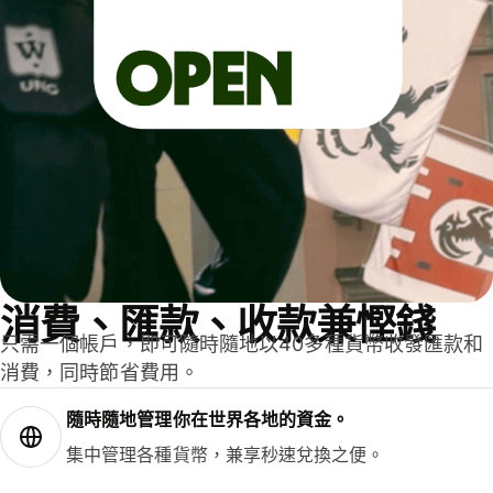
消費、匯款、收款兼慳錢
只需一個帳戶，即可隨時隨地以40多種貨幣收發匯款和
消費，同時節省費用。
隨時隨地管理你在世界各地的資金。
集中管理各種貨幣，兼享秒速兌換之便。