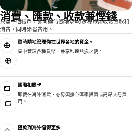
消費、匯款、收款兼慳錢
只需一個帳戶，即可隨時隨地以40多種貨幣收發匯款和
消費，同時節省費用。
隨時隨地管理你在世界各地的資金。
集中管理各種貨幣，兼享秒速兌換之便。
國際扣賬卡
即使在海外消費，亦毋須擔心匯率提價或高昂交易費
用。
匯款到海外慳得更多