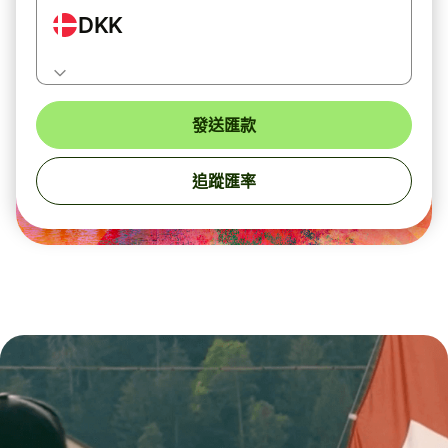
DKK
發送匯款
追蹤匯率