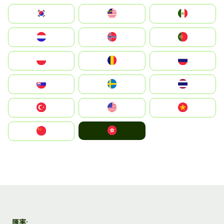
South Korea
Malay
Mexico
Nederland
Norge
Portugal
Polska
România
Россия
Slovensko
Ruoŧŧa
ไทย
Türkiye
United States
Vietnam
中國香港特別行政區
中国
匯率: