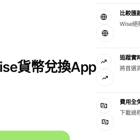
比較匯
Wis
追蹤實
se貨幣兌換App
將首選
費用全
下載過