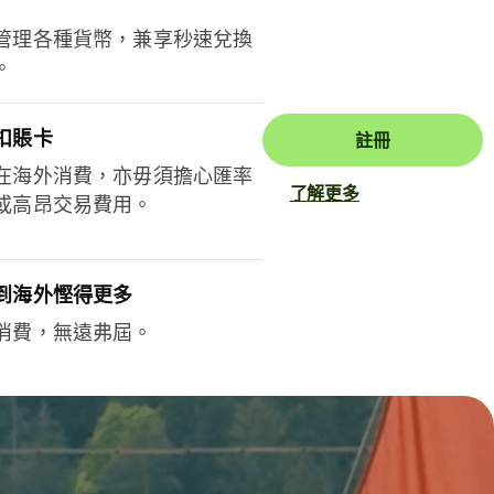
管理各種貨幣，兼享秒速兌換
。
扣賬卡
註冊
在海外消費，亦毋須擔心匯率
了解更多
或高昂交易費用。
到海外慳得更多
消費，無遠弗屆。