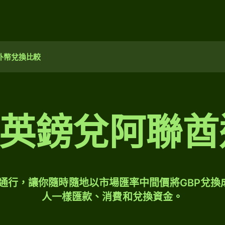
外幣兌換比較
00 英鎊兌阿聯
球通行，讓你隨時隨地以市場匯率中間價將GBP兌換
人一樣匯款、消費和兌換資金。