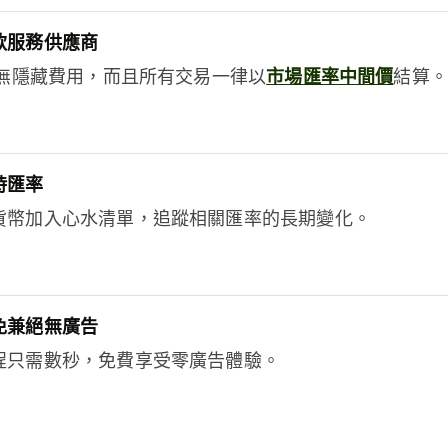
款服務供應商
e絕無隱藏費用，而且所有交易一律以
市場匯率中間價
結算。
時匯率
貨幣加入心水清單，追蹤相關匯率的長期變化。
免兼絕無廣告
程只需數秒，免費享受零廣告體驗。