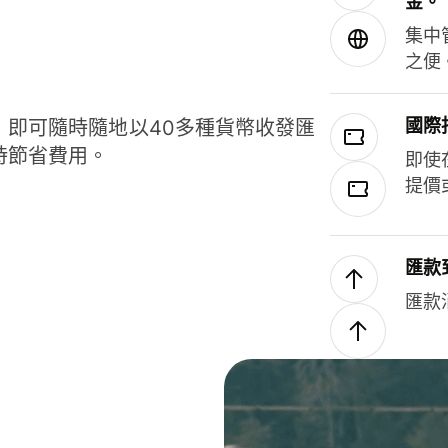
金。
集中
之便
國際
，即可隨時隨地以40多種貨幣收發匯
時節省費用。
即使
提價
匯款
匯款