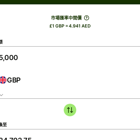
市場匯率中間價
£1 GBP = 4.941 AED
額
GBP
換至