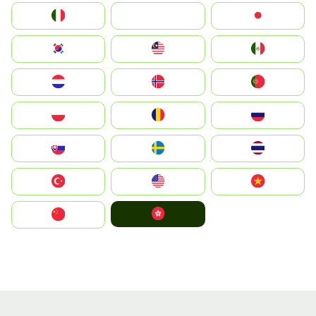
Italia
JA
Japan
South Korea
Malay
Mexico
Nederland
Norge
Portugal
Polska
România
Россия
Slovensko
Ruoŧŧa
ไทย
Türkiye
United States
Vietnam
中國香港特別行政區
中国