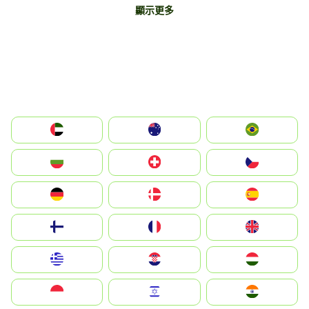
顯示更多
الإمارات العربية المتحدة
Australia
Brazil
България
Switzerland
Czechia
Deutschland
Denmark
España
Suomi
France
United Kingdom
Greece
Hrvatska
Magyarország
Indonesia
Israel
India