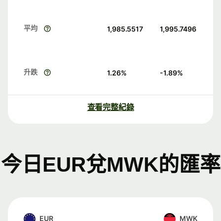
平均
1,985.5517
1,995.7496
升跌
1.26
%
-1.89
%
查看完整紀錄
今日EUR兌MWK的匯率
EUR
MWK