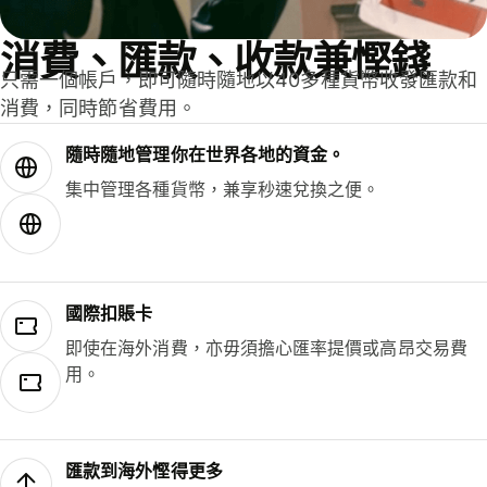
消費、匯款、收款兼慳錢
只需一個帳戶，即可隨時隨地以40多種貨幣收發匯款和
消費，同時節省費用。
隨時隨地管理你在世界各地的資金。
集中管理各種貨幣，兼享秒速兌換之便。
國際扣賬卡
即使在海外消費，亦毋須擔心匯率提價或高昂交易費
用。
匯款到海外慳得更多