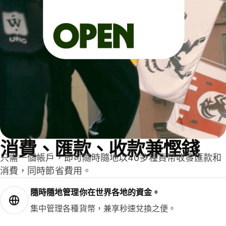
消費、匯款、收款兼慳錢
只需一個帳戶，即可隨時隨地以40多種貨幣收發匯款和
消費，同時節省費用。
隨時隨地管理你在世界各地的資金。
集中管理各種貨幣，兼享秒速兌換之便。