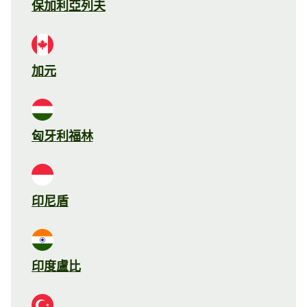
保加利亞列夫
加元
匈牙利福林
印尼盾
印度盧比