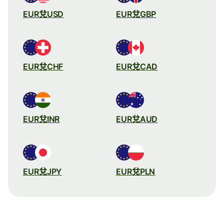
EUR兌USD
EUR兌GBP
EUR兌CHF
EUR兌CAD
EUR兌INR
EUR兌AUD
EUR兌JPY
EUR兌PLN