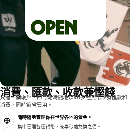
消費、匯款、收款兼慳錢
只需一個帳戶，即可隨時隨地以40多種貨幣收發匯款和
消費，同時節省費用。
隨時隨地管理你在世界各地的資金。
集中管理各種貨幣，兼享秒速兌換之便。