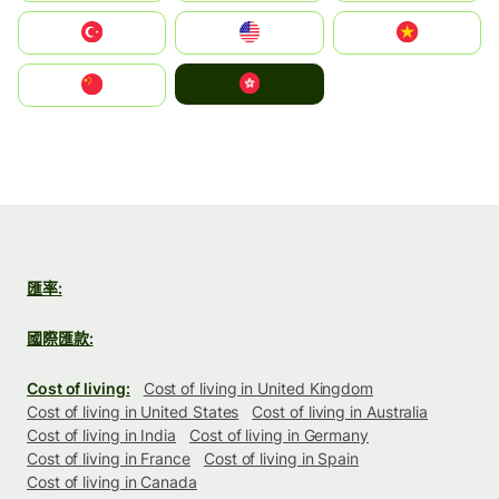
Türkiye
United States
Vietnam
中國香港特別行政區
中国
匯率:
國際匯款:
Cost of living:
Cost of living in United Kingdom
Cost of living in United States
Cost of living in Australia
Cost of living in India
Cost of living in Germany
Cost of living in France
Cost of living in Spain
Cost of living in Canada