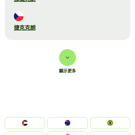
捷克克朗
顯示更多
الإمارات العربية المتحدة
Australia
Brazil