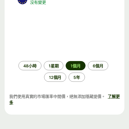
沒有變更
時
48小時
1星期
1個月
6個月
段
12個月
5年
我們使用真實的市場匯率中間價，絕無添加隱藏提價。
了解更
多