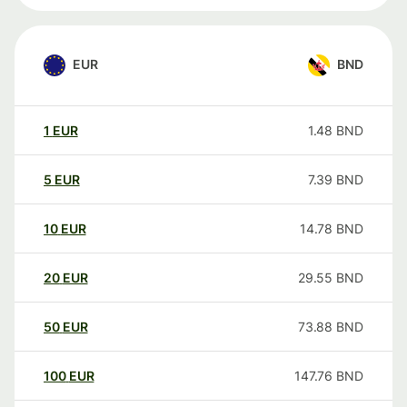
EUR
BND
1
EUR
1.48
BND
5
EUR
7.39
BND
10
EUR
14.78
BND
20
EUR
29.55
BND
50
EUR
73.88
BND
100
EUR
147.76
BND