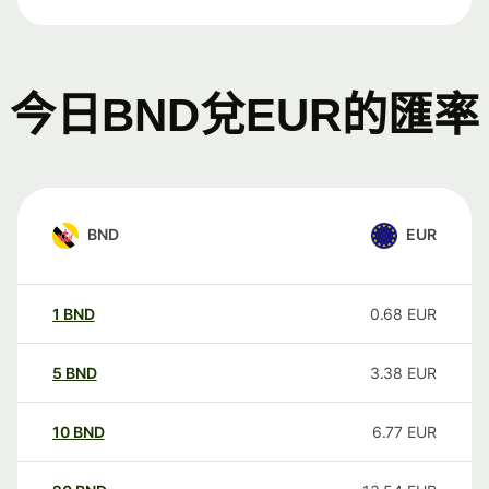
今日BND兌EUR的匯率
BND
EUR
1
BND
0.68
EUR
5
BND
3.38
EUR
10
BND
6.77
EUR