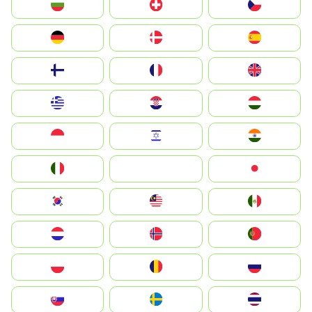
България
Switzerland
Czechia
Deutschland
Denmark
España
Suomi
France
United Kingdom
Greece
Hrvatska
Magyarország
Indonesia
Israel
India
Italia
JA
Japan
South Korea
Malay
Mexico
Nederland
Norge
Portugal
Polska
România
Россия
Slovensko
Ruoŧŧa
ไทย