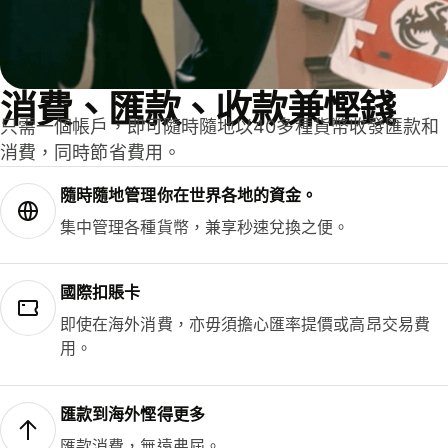
消費、匯款、收款兼慳錢
只需一個帳戶，即可隨時隨地以40多種貨幣收發匯款和
消費，同時節省費用。
隨時隨地管理你在世界各地的資金。
集中管理各種貨幣，兼享秒速兌換之便。
國際扣賬卡
即使在海外消費，亦毋須擔心匯率提價或高昂交易費
用。
匯款到海外慳得更多
匯款消費，無遠弗屆。