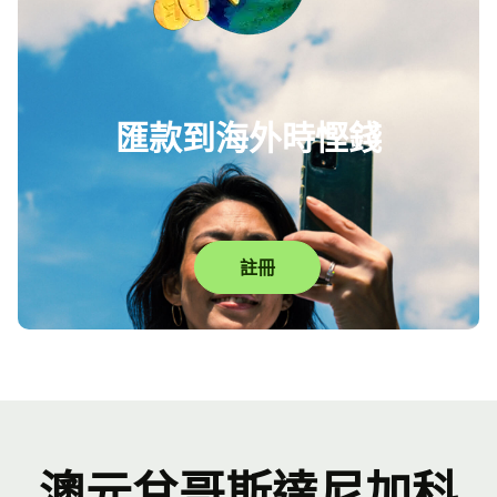
匯款到海外時慳錢
註冊
澳元兌哥斯達尼加科