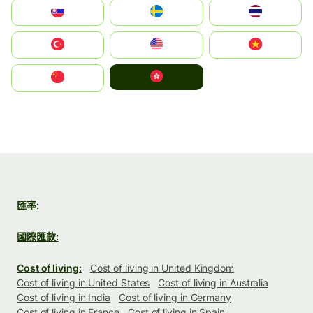
Slovensko
Ruoŧŧa
ไทย
Türkiye
United States
Vietnam
中國香港特別行政區
中国
匯率:
國際匯款:
Cost of living:
Cost of living in United Kingdom
Cost of living in United States
Cost of living in Australia
Cost of living in India
Cost of living in Germany
Cost of living in France
Cost of living in Spain