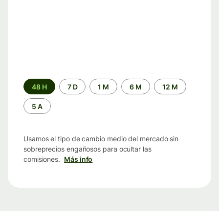
Periodo
48 H
7 D
1 M
6 M
12 M
de
tiempo
5 A
Usamos el tipo de cambio medio del mercado sin
sobreprecios engañosos para ocultar las
comisiones.
Más info