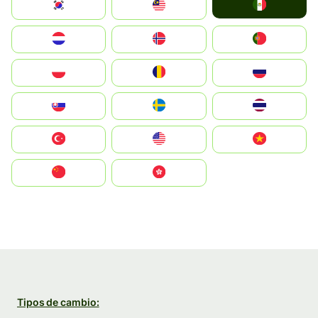
Mexico
South Korea
Malay
Nederland
Norge
Portugal
Polska
România
Россия
Slovensko
Ruoŧŧa
ไทย
Türkiye
United States
Vietnam
中国
中國香港特別行政區
Tipos de cambio: