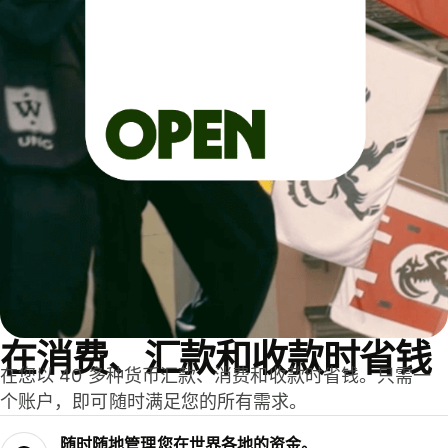
在消费、汇款和收款时省钱
在您以 40 多种货币汇款、消费和收款时省钱。只需一
个账户，即可随时满足您的所有需求。
随时随地管理您在世界各地的资金。