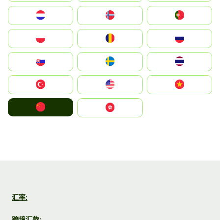
Nederland
Norge
Portugal
Polska
România
Россия
Slovensko
Ruoŧŧa
ไทย
Türkiye
United States
Vietnam
中国
中國香港特別行政區
汇率:
跨境汇款: