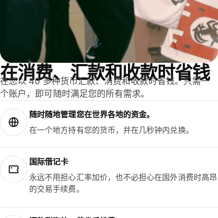
在消费、汇款和收款时省钱
在您以 40 多种货币汇款、消费和收款时省钱。只需一
个账户，即可随时满足您的所有需求。
随时随地管理您在世界各地的资金。
在一个地方持有您的货币，并在几秒钟内兑换。
国际借记卡
永远不用担心汇率加价，也不必担心在国外消费时高昂
的交易手续费。