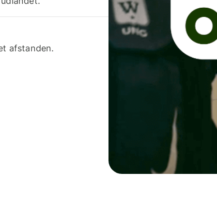
 udlandet.
et afstanden.