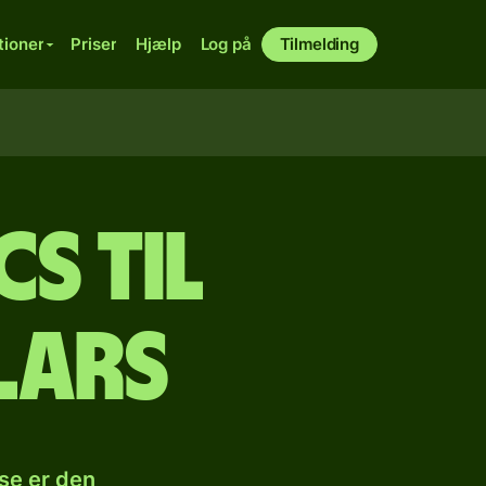
tioner
Priser
Hjælp
Log på
Tilmelding
s til
lars
se er den