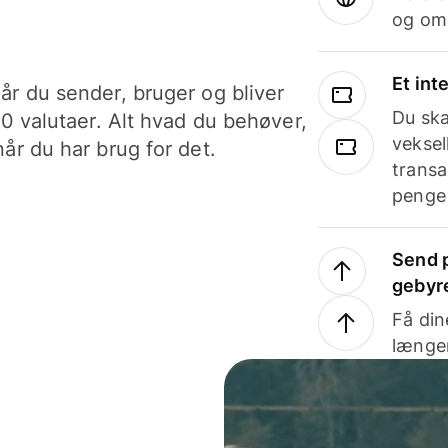
og om
Et int
år du sender, bruger og bliver
Du ska
40 valutaer. Alt hvad du behøver,
veksel
år du har brug for det.
transa
penge 
Send p
gebyr
Få din
længer