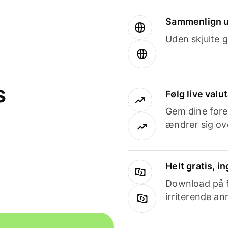
Sammenlign u
Uden skjulte g
s
Følg live valu
Gem dine fore
ændrer sig ove
Helt gratis, 
Download på få
irriterende an