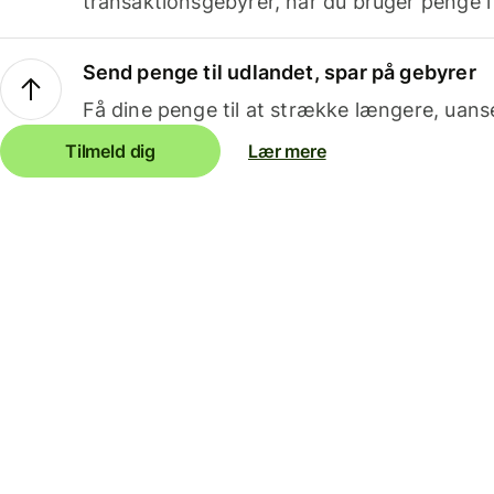
transaktionsgebyrer, når du bruger penge i
Send penge til udlandet, spar på gebyrer
Få dine penge til at strække længere, uans
Tilmeld dig
Lær mere