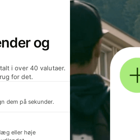
sender og
alt i over 40 valutaer.
rug for det.
egn dem på sekunder.
læg eller høje