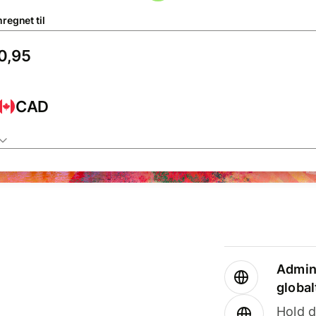
regnet til
CAD
Admini
global
Hold d