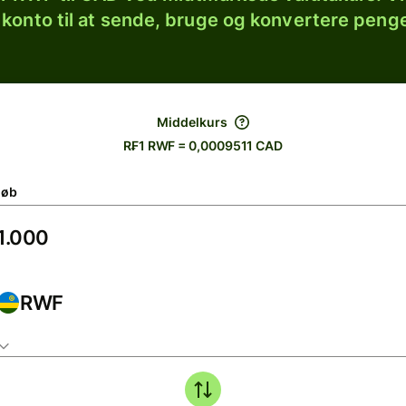
 konto til at sende, bruge og konvertere penge
Middelkurs
R₣1 RWF = 0,0009511 CAD
løb
RWF