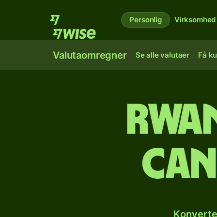
Personlig
Virksomhed
Valutaomregner
Se alle valutaer
Få ku
Rwan
can
Konverte