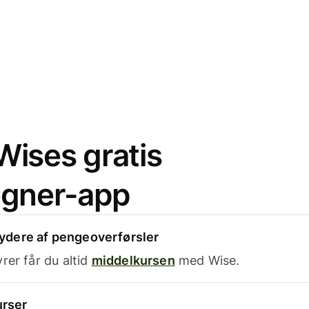
ises gratis
egner-app
dere af pengeoverførsler
rer får du altid
middelkursen
med Wise.
urser