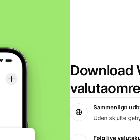
Download W
valutaomr
Sammenlign udby
Uden skjulte geby
Følg live valutak