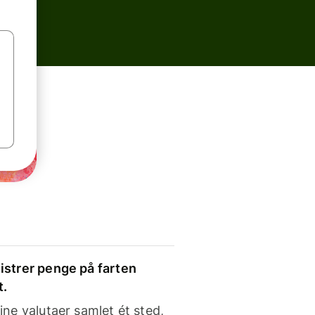
strer penge på farten
t.
ine valutaer samlet ét sted,