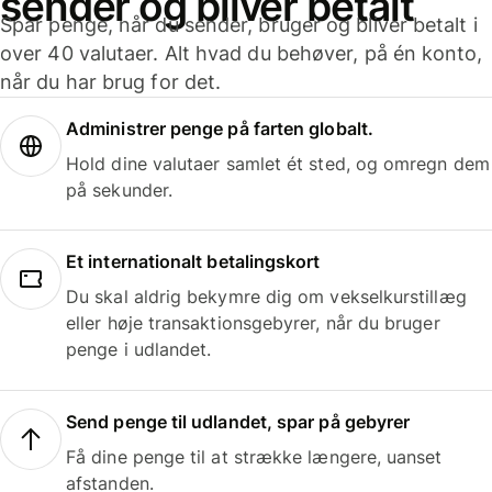
sender og bliver betalt
Spar penge, når du sender, bruger og bliver betalt i
over 40 valutaer. Alt hvad du behøver, på én konto,
når du har brug for det.
Administrer penge på farten globalt.
Hold dine valutaer samlet ét sted, og omregn dem
på sekunder.
Et internationalt betalingskort
Du skal aldrig bekymre dig om vekselkurstillæg
eller høje transaktionsgebyrer, når du bruger
penge i udlandet.
Send penge til udlandet, spar på gebyrer
Få dine penge til at strække længere, uanset
afstanden.