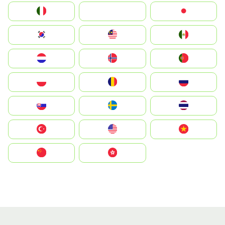
Italia
JA
Japan
South Korea
Malay
Mexico
Nederland
Norge
Portugal
Polska
România
Россия
Slovensko
Ruoŧŧa
ไทย
Türkiye
United States
Vietnam
中国
中國香港特別行政區