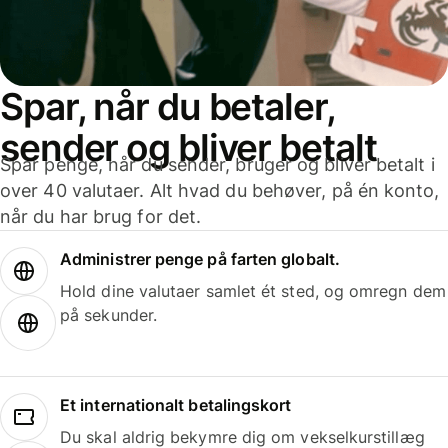
Spar, når du betaler,
sender og bliver betalt
Spar penge, når du sender, bruger og bliver betalt i
over 40 valutaer. Alt hvad du behøver, på én konto,
når du har brug for det.
Administrer penge på farten globalt.
Hold dine valutaer samlet ét sted, og omregn dem
på sekunder.
Et internationalt betalingskort
Du skal aldrig bekymre dig om vekselkurstillæg