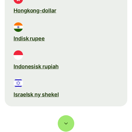
Hongkong-dollar
Indisk rupee
Indonesisk rupiah
Israelsk ny shekel