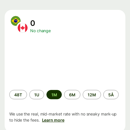
0
No change
Time
48T
1U
1M
6M
12M
5Å
period
We use the real, mid-market rate with no sneaky mark-up
to hide the fees.
Learn more