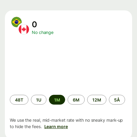
0
No change
Time
48T
1U
1M
6M
12M
5Å
period
We use the real, mid-market rate with no sneaky mark-up
to hide the fees.
Learn more