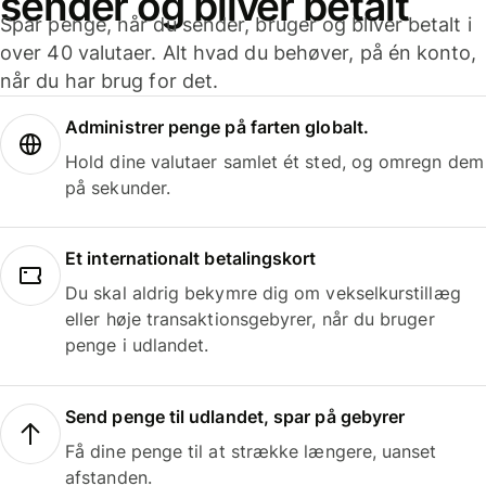
sender og bliver betalt
Spar penge, når du sender, bruger og bliver betalt i
over 40 valutaer. Alt hvad du behøver, på én konto,
når du har brug for det.
Administrer penge på farten globalt.
Hold dine valutaer samlet ét sted, og omregn dem
på sekunder.
Et internationalt betalingskort
Du skal aldrig bekymre dig om vekselkurstillæg
eller høje transaktionsgebyrer, når du bruger
penge i udlandet.
Send penge til udlandet, spar på gebyrer
Få dine penge til at strække længere, uanset
afstanden.