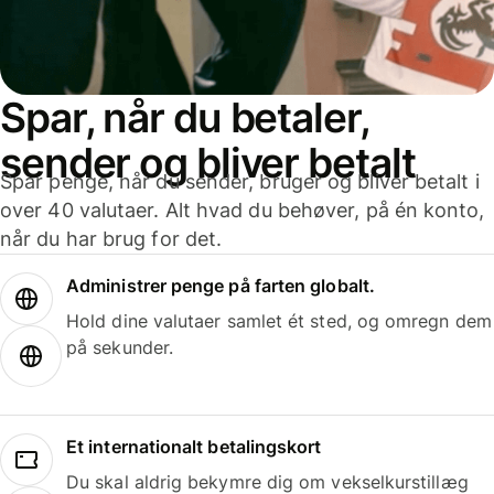
Spar, når du betaler,
sender og bliver betalt
Spar penge, når du sender, bruger og bliver betalt i
over 40 valutaer. Alt hvad du behøver, på én konto,
når du har brug for det.
Administrer penge på farten globalt.
Hold dine valutaer samlet ét sted, og omregn dem
på sekunder.
Et internationalt betalingskort
Du skal aldrig bekymre dig om vekselkurstillæg