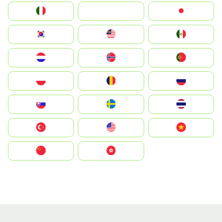
Italia
JA
Japan
South Korea
Malay
Mexico
Nederland
Norge
Portugal
Polska
România
Россия
Slovensko
Ruoŧŧa
ไทย
Türkiye
United States
Vietnam
中国
中國香港特別行政區