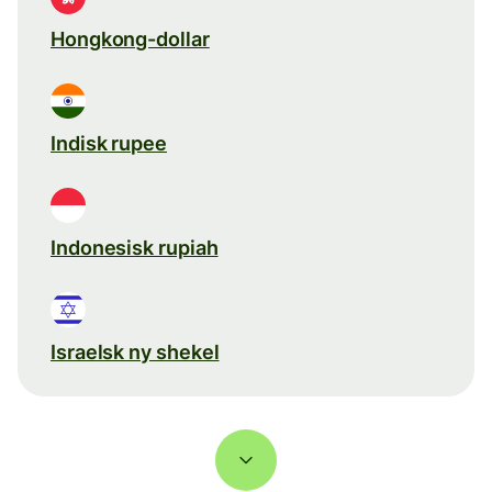
Hongkong-dollar
Indisk rupee
Indonesisk rupiah
Israelsk ny shekel