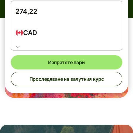
CAD
Изпратете пари
Проследяване на валутния курс