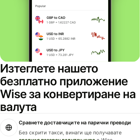
Изтеглете нашето
безплатно приложение
Wise за конвертиране на
валута
Сравнете доставчиците на парични преводи
Без скрити такси, винаги ще получавате
средния пазарен валутен курс
с Wise.