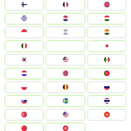
Suomi
France
United Kingdom
Greece
Hrvatska
Magyarország
Indonesia
Israel
India
Italia
JA
Japan
South Korea
Malay
Mexico
Nederland
Norge
Portugal
Polska
România
Россия
Slovensko
Ruoŧŧa
ไทย
Türkiye
United States
Vietnam
中国
中國香港特別行政區