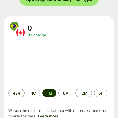
0
No change
Time
48Ч
1С
1М
6М
12М
5Г
period
We use the real, mid-market rate with no sneaky mark-up
to hide the fees.
Learn more