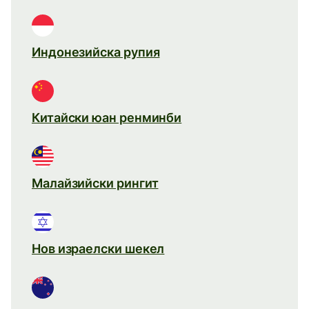
Индонезийска рупия
Китайски юан ренминби
Малайзийски рингит
Нов израелски шекел