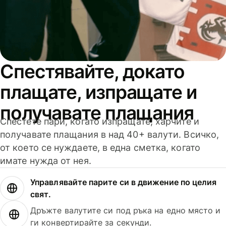
Спестявайте, докато
плащате, изпращате и
получавате плащания
Спестете пари, когато изпращате, харчите и
получавате плащания в над 40+ валути. Всичко,
от което се нуждаете, в една сметка, когато
имате нужда от нея.
Управлявайте парите си в движение по целия
свят.
Дръжте валутите си под ръка на едно място и
ги конвертирайте за секунди.