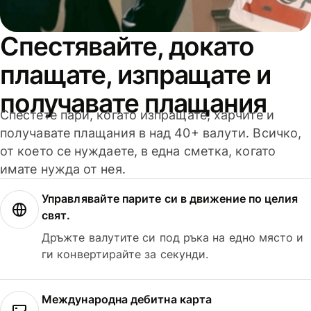
Спестявайте, докато
плащате, изпращате и
получавате плащания
Спестете пари, когато изпращате, харчите и
получавате плащания в над 40+ валути. Всичко,
от което се нуждаете, в една сметка, когато
имате нужда от нея.
Управлявайте парите си в движение по целия
свят.
Дръжте валутите си под ръка на едно място и
ги конвертирайте за секунди.
Международна дебитна карта