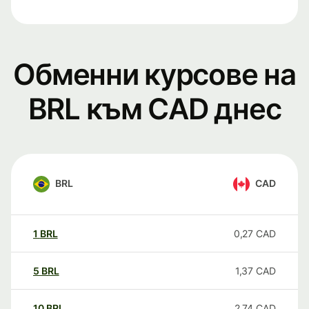
Обменни курсове на
BRL към CAD днес
BRL
CAD
1
BRL
0,27
CAD
5
BRL
1,37
CAD
10
BRL
2,74
CAD