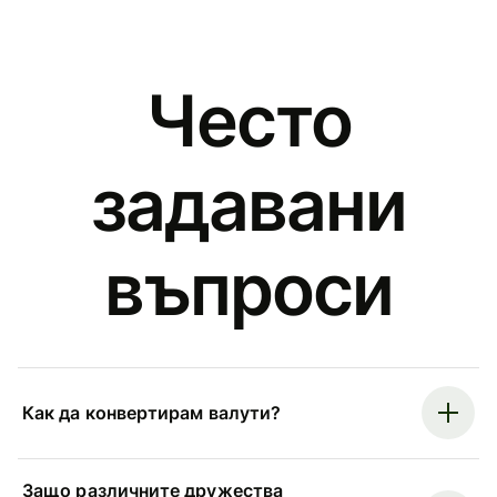
Често
задавани
въпроси
Как да конвертирам валути?
Защо различните дружества