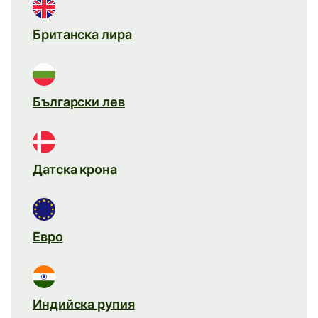
Британска лира
Български лев
Датска крона
Евро
Индийска рупия